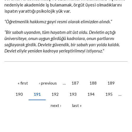
nedeniyle akademide iş bulamamak, örgüt üyesi olmadıklarını
ispatın yarattığı psikolojik yük var.
“Öğretmenlik hakkımız gayri resmi olarak elimizden alındı.”
“Bir sabah uyandım, tüm hayatım alt üst oldu.
Devletin açtığı
üniversiteye, onun uygun gördüğü kadrolara, onun şartlarını
sağlayarak girdik. Devlete güvendik, bir sabah yarı yolda kaldık.
Devlet eliyle yeniden kadroya yerleştirilmeyi istiyoruz."
« first
‹ previous
…
187
188
189
Pages
190
191
192
193
194
195
…
next ›
last »