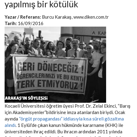
yapılmış bir kötülük
Yazar / Referans:
Burcu Karakaş, www.diken.com.tr
Tarih:
16/09/2016
Kocaeli Üniversitesi öğretim üyesi Prof. Dr. Zelal Ekinci, “Barış
için Akademisyenler”bildirisine imza atanlardan biriydi. Ocak
ayında
“örgüt propagandası” iddiasıyla kısa süreli gözaltına
alındı
. 1 Eylül’de çıkan kanun hükmünde kararname (KHK) ile
üniversiteden ihraç edildi. Bu ihracın ardından 2011 yılında