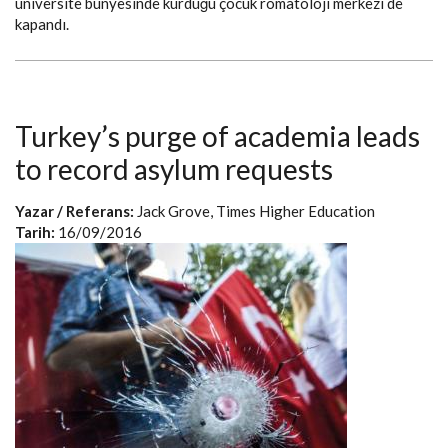
üniversite bünyesinde kurduğu çocuk romatoloji merkezi de
kapandı.
Turkey’s purge of academia leads
to record asylum requests
Yazar / Referans:
Jack Grove, Times Higher Education
Tarih:
16/09/2016