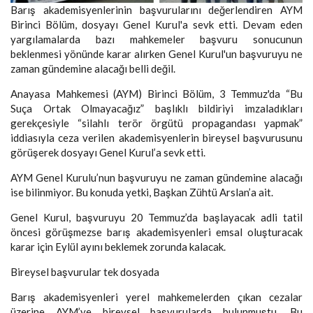
Barış akademisyenlerinin başvurularını değerlendiren AYM
Birinci Bölüm, dosyayı Genel Kurul'a sevk etti. Devam eden
yargılamalarda bazı mahkemeler başvuru sonucunun
beklenmesi yönünde karar alırken Genel Kurul'un başvuruyu ne
zaman gündemine alacağı belli değil.
Anayasa Mahkemesi (AYM) Birinci Bölüm, 3 Temmuz'da “Bu
Suça Ortak Olmayacağız” başlıklı bildiriyi imzaladıkları
gerekçesiyle “silahlı terör örgütü propagandası yapmak”
iddiasıyla ceza verilen akademisyenlerin bireysel başvurusunu
görüşerek dosyayı Genel Kurul’a sevk etti.
AYM Genel Kurulu’nun başvuruyu ne zaman gündemine alacağı
ise bilinmiyor. Bu konuda yetki, Başkan Zühtü Arslan’a ait.
Genel Kurul, başvuruyu 20 Temmuz’da başlayacak adli tatil
öncesi görüşmezse barış akademisyenleri emsal oluşturacak
karar için Eylül ayını beklemek zorunda kalacak.
Bireysel başvurular tek dosyada
Barış akademisyenleri yerel mahkemelerden çıkan cezalar
üzerine AYM’ye bireysel başvurularda bulunmuştu. Bu