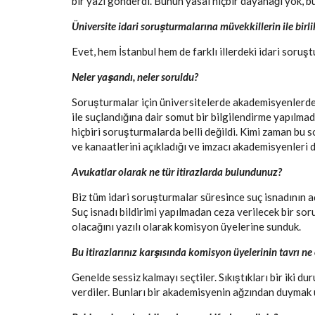
bir yazı gönderdi. Bunun yasal hiçbir dayanağı yok, b
Üniversite idari soruşturmalarına müvekkillerin ile birli
Evet, hem İstanbul hem de farklı illerdeki idari soruş
Neler yaşandı, neler soruldu?
Soruşturmalar için üniversitelerde akademisyenlerde
ile suçlandığına dair somut bir bilgilendirme yapılmad
hiçbiri soruşturmalarda belli değildi. Kimi zaman bu
ve kanaatlerini açıkladığı ve imzacı akademisyenleri 
Avukatlar olarak ne tür itirazlarda bulundunuz?
Biz tüm idari soruşturmalar süresince suç isnadının açı
Suç isnadı bildirimi yapılmadan ceza verilecek bir so
olacağını yazılı olarak komisyon üyelerine sunduk.
Bu itirazlarınız karşısında komisyon üyelerinin tavrı ne
Genelde sessiz kalmayı seçtiler. Sıkıştıkları bir iki d
verdiler. Bunları bir akademisyenin ağzından duymak 