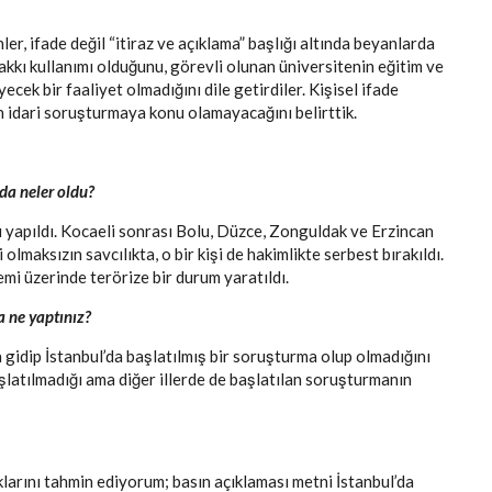
r, ifade değil “itiraz ve açıklama” başlığı altında beyanlarda
kkı kullanımı olduğunu, görevli olunan üniversitenin eğitim ve
k bir faaliyet olmadığını dile getirdiler. Kişisel ifade
n idari soruşturmaya konu olamayacağını belirttik.
da neler oldu?
rı yapıldı. Kocaeli sonrası Bolu, Düzce, Zonguldak ve Erzincan
olmaksızın savcılıkta, o bir kişi de hakimlikte serbest bırakıldı.
mi üzerinde terörize bir durum yaratıldı.
a ne yaptınız?
a gidip İstanbul’da başlatılmış bir soruşturma olup olmadığını
şlatılmadığı ama diğer illerde de başlatılan soruşturmanın
larını tahmin ediyorum; basın açıklaması metni İstanbul’da