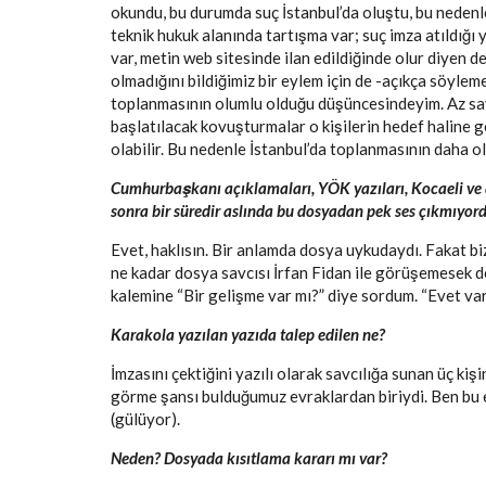
okundu, bu durumda suç İstanbul’da oluştu, bu nedenle
teknik hukuk alanında tartışma var; suç imza atıldığı
var, metin web sitesinde ilan edildiğinde olur diyen d
olmadığını bildiğimiz bir eylem için de -açıkça söylem
toplanmasının olumlu olduğu düşüncesindeyim. Az say
başlatılacak kovuşturmalar o kişilerin hedef haline 
olabilir. Bu nedenle İstanbul’da toplanmasının daha 
Cumhurbaşkanı açıklamaları, YÖK yazıları, Kocaeli ve di
sonra bir süredir aslında bu dosyadan pek ses çıkmıyord
Evet, haklısın. Bir anlamda dosya uykudaydı. Fakat biz
ne kadar dosya savcısı İrfan Fidan ile görüşemesek de
kalemine “Bir gelişme var mı?” diye sordum. “Evet var,
Karakola yazılan yazıda talep edilen ne?
İmzasını çektiğini yazılı olarak savcılığa sunan üç kiş
görme şansı bulduğumuz evraklardan biriydi. Ben bu
(gülüyor).
Neden? Dosyada kısıtlama kararı mı var?