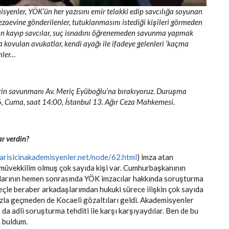
isyenler, YÖK’ün her yazısını emir telakki edip savcılığa soyunan
cezaevine gönderilenler, tutuklanmasını istediği kişileri görmeden
an kayıp savcılar, suç isnadını öğrenemeden savunma yapmak
a kovulan avukatlar, kendi ayağı ile ifadeye gelenleri ‘kaçma
mler…
lerin savunmanı Av. Meriç Eyüboğlu’na bırakıyoruz. Duruşma
, Cuma, saat 14:00, İstanbul 13. Ağır Ceza Mahkemesi.
r verdin?
barisicinakademisyenler.net/node/62.html
) imza atan
müvekkilim olmuş çok sayıda kişi var. Cumhurbaşkanının
malarının hemen sonrasında YÖK imzacılar hakkında soruşturma
reçle beraber arkadaşlarımdan hukuki sürece ilişkin çok sayıda
zla geçmeden de Kocaeli gözaltıları geldi. Akademisyenler
 da adli soruşturma tehditi ile karşı karşıyaydılar. Ben de bu
a buldum.