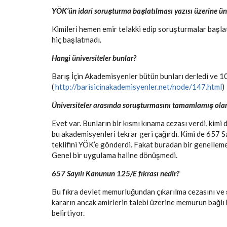
YÖK’ün idari soruşturma başlatılması yazısı üzerine üniv
Kimileri hemen emir telakki edip soruşturmalar başlattı
hiç başlatmadı.
Hangi üniversiteler bunlar?
Barış İçin Akademisyenler bütün bunları derledi ve 1
(
http://barisicinakademisyenler.net/node/147.html
)
Üniversiteler arasında soruşturmasını tamamlamış olanla
Evet var. Bunların bir kısmı kınama cezası verdi, kimi 
bu akademisyenleri tekrar geri çağırdı. Kimi de 657
teklifini YÖK’e gönderdi. Fakat buradan bir genellem
Genel bir uygulama haline dönüşmedi.
657 Sayılı Kanunun 125/E fıkrası nedir?
Bu fıkra devlet memurluğundan çıkarılma cezasını ve 
kararın ancak amirlerin talebi üzerine memurun bağlı 
belirtiyor.