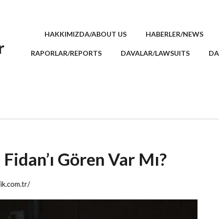
HAKKIMIZDA/ABOUT US
HABERLER/NEWS
r
RAPORLAR/REPORTS
DAVALAR/LAWSUITS
DA
 Fidan’ı Gören Var Mı?
ik.com.tr/