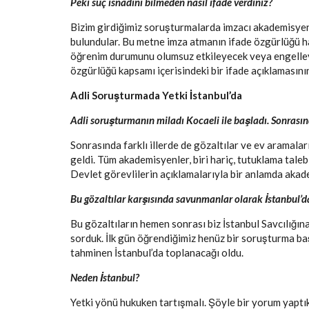
Peki suç isnadını bilmeden nasıl ifade verdiniz?
Bizim girdiğimiz soruşturmalarda imzacı akademisyenle
bulundular. Bu metne imza atmanın ifade özgürlüğü ha
öğrenim durumunu olumsuz etkileyecek veya engelleyece
özgürlüğü kapsamı içerisindeki bir ifade açıklamasını
Adli Soruşturmada Yetki İstanbul’da
Adli soruşturmanın miladı Kocaeli ile başladı. Sonrasın
Sonrasında farklı illerde de gözaltılar ve ev aramala
geldi. Tüm akademisyenler, biri hariç, tutuklama talebi 
Devlet görevlilerin açıklamalarıyla bir anlamda akade
Bu gözaltılar karşısında savunmanlar olarak İstanbul’d
Bu gözaltıların hemen sonrası biz İstanbul Savcılığın
sorduk. İlk gün öğrendiğimiz henüz bir soruşturma ba
tahminen İstanbul’da toplanacağı oldu.
Neden İstanbul?
Yetki yönü hukuken tartışmalı. Şöyle bir yorum yaptık