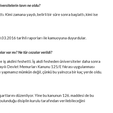
ersitelerin tavrı ne oldu?
. Kimi zamana yaydı, belirli bir süre sonra başlattı, kimi ise
0.03.2016 tarihli raporları ile kamuoyuna duyurdular.
r var mı? Ne tür cezalar verildi?
de iş akdini feshetti. İş akdi fesheden üniversiteler daha sonra
 Sayılı Devlet Memurları Kanunu 125/E fıkrası uygulanması
e yapmamız mümkün değil, çünkü bu yalnızca bir kaç yerde oldu.
şartlarını düzenliyor. Yine bu kanunun 126. maddesi de bu
bulunduğu disiplin kurulu tarafından verilebileceğini