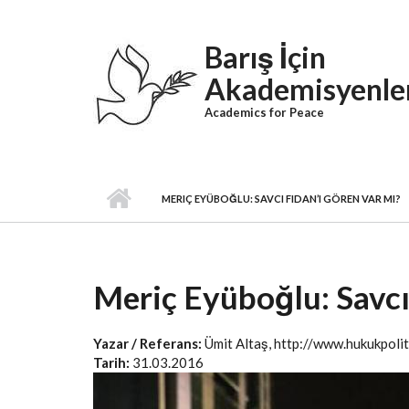
Skip to main content
Barış İçin
Akademisyenle
Academics for Peace
MERIÇ EYÜBOĞLU: SAVCI FIDAN’I GÖREN VAR MI?
Meriç Eyüboğlu: Savcı
Yazar / Referans:
Ümit Altaş, http://www.hukukpolit
Tarih:
31.03.2016