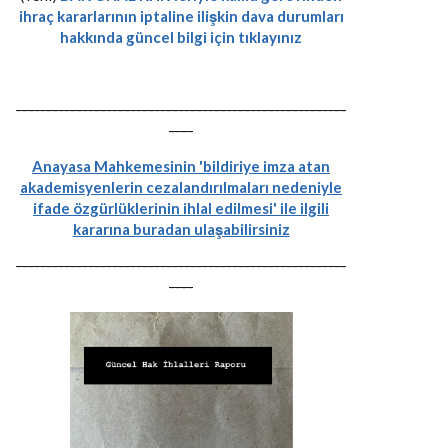
ihraç kararlarının iptaline ilişkin dava durumları
hakkında güncel bilgi için tıklayınız
-------------------------------------------------------
----
Anayasa Mahkemesinin 'bildiriye imza atan
akademisyenlerin cezalandırılmaları nedeniyle
ifade özgürlüklerinin ihlal edilmesi' ile ilgili
kararına buradan ulaşabilirsiniz
-------------------------------------------------------
----