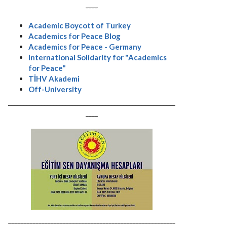
----
Academic Boycott of Turkey
Academics for Peace Blog
Academics for Peace - Germany
International Solidarity for "Academics
for Peace"
TİHV Akademi
Off-University
-------------------------------------------------------
----
-------------------------------------------------------