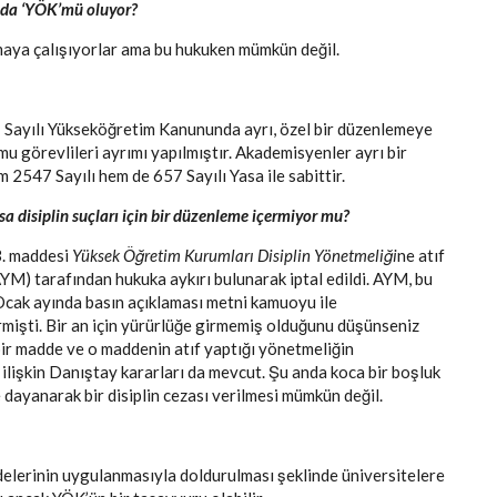
u da ‘YÖK’mü oluyor?
kmaya çalışıyorlar ama bu hukuken mümkün değil.
 Sayılı Yükseköğretim Kanununda ayrı, özel bir düzenlemeye
 görevlileri ayrımı yapılmıştır. Akademisyenler ayrı bir
 2547 Sayılı hem de 657 Sayılı Yasa ile sabittir.
 disiplin suçları için bir düzenleme içermiyor mu?
3. maddesi
Yüksek Öğretim Kurumları Disiplin Yönetmeliği
ne atıf
) tarafından hukuka aykırı bulunarak iptal edildi. AYM, bu
 Ocak ayında basın açıklaması metni kamuoyu ile
rmişti. Bir an için yürürlüğe girmemiş olduğunu düşünseniz
 bir madde ve o maddenin atıf yaptığı yönetmeliğin
lişkin Danıştay kararları da mevcut. Şu anda koca bir boşluk
dayanarak bir disiplin cezası verilmesi mümkün değil.
delerinin uygulanmasıyla doldurulması şeklinde üniversitelere