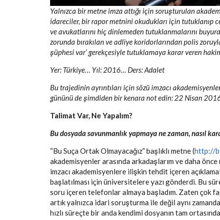
Yalnızca bir metne imza attığı için soruşturulan akadem
idareciler, bir rapor metnini okudukları için tutuklanıp 
ve avukatlarını hiç dinlemeden tutuklanmalarını buyur
zorunda bırakılan ve adliye koridorlarından polis zoruyl
şüphesi var’ gerekçesiyle tutuklamaya karar veren haki
Yer: Türkiye… Yıl: 2016… Ders: Adalet
Bu trajedinin ayrıntıları için sözü imzacı akademisyen
gününü de şimdiden bir kenara not edin: 22 Nisan 2016
Talimat Var, Ne Yapalım?
Bu dosyada savunmanlık yapmaya ne zaman, nasıl kara
“Bu Suça Ortak Olmayacağız” başlıklı metne (
http://
akademisyenler arasında arkadaşlarım ve daha önce 
imzacı akademisyenlere ilişkin tehdit içeren açıkla
başlatılması için üniversitelere yazı gönderdi. Bu sü
soru içeren telefonlar almaya başladım. Zaten çok fa
artık yalnızca idari soruşturma ile değil aynı zamanda
hızlı süreçte bir anda kendimi dosyanın tam ortasınd