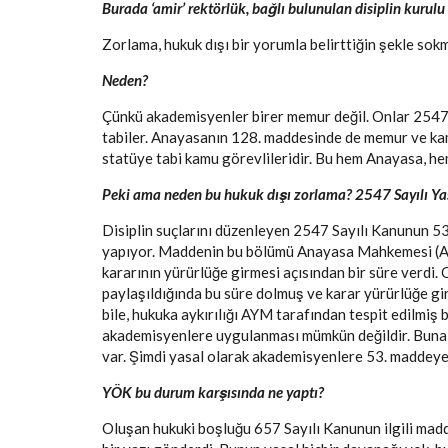
Burada ‘amir’ rektörlük, bağlı bulunulan disiplin kurul
Zorlama, hukuk dışı bir yorumla belirttiğin şekle so
Neden?
Çünkü akademisyenler birer memur değil. Onlar 2547
tabiler. Anayasanın 128. maddesinde de memur ve kamu
statüye tabi kamu görevlileridir. Bu hem Anayasa, hem
Peki ama neden bu hukuk dışı zorlama? 2547 Sayılı Yasa
Disiplin suçlarını düzenleyen 2547 Sayılı Kanunun 5
yapıyor. Maddenin bu bölümü Anayasa Mahkemesi (AYM
kararının yürürlüğe girmesi açısından bir süre verdi.
paylaşıldığında bu süre dolmuş ve karar yürürlüğe gi
bile, hukuka aykırılığı AYM tarafından tespit edilmiş
akademisyenlere uygulanması mümkün değildir. Buna i
var. Şimdi yasal olarak akademisyenlere 53. maddeye 
YÖK bu durum karşısında ne yaptı?
Oluşan hukuki boşluğu 657 Sayılı Kanunun ilgili mad