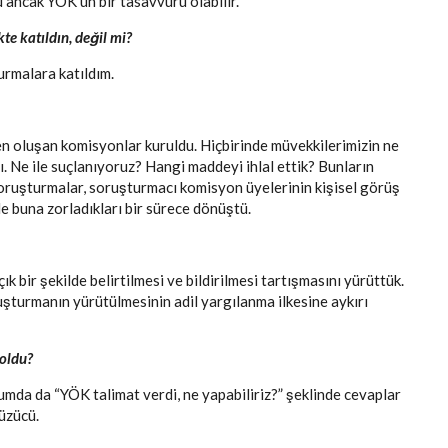
u ancak YÖK’ün bir tasavvuru olabilir.
kte katıldın, değil mi?
turmalara katıldım.
n oluşan komisyonlar kuruldu. Hiçbirinde müvekkilerimizin ne
ı. Ne ile suçlanıyoruz? Hangi maddeyi ihlal ettik? Bunların
 soruşturmalar, soruşturmacı komisyon üyelerinin kişisel görüş
de buna zorladıkları bir sürece dönüştü.
k bir şekilde belirtilmesi ve bildirilmesi tartışmasını yürüttük.
ruşturmanın yürütülmesinin adil yargılanma ilkesine aykırı
 oldu?
urumda da “YÖK talimat verdi, ne yapabiliriz?” şeklinde cevaplar
üzücü.