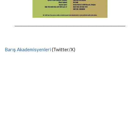
-----------------------------------------------------------
Barış Akademisyenleri
(Twitter/X)