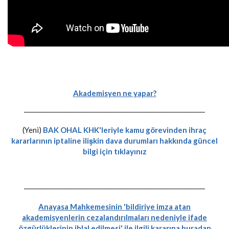
Akademisyen ne yapar?
-----------------------------------------------------------
(Yeni)
BAK OHAL KHK'leriyle kamu görevinden ihraç
kararlarının iptaline ilişkin dava durumları hakkında güncel
bilgi için tıklayınız
-----------------------------------------------------------
Anayasa Mahkemesinin 'bildiriye imza atan
akademisyenlerin cezalandırılmaları nedeniyle ifade
özgürlüklerinin ihlal edilmesi' ile ilgili kararına buradan