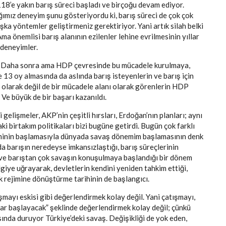
118’e yakın barış süreci başladı ve birçoğu devam ediyor.
ğımız deneyim şunu gösteriyordu ki, barış süreci de çok çok
ka yöntemler geliştirmeniz gerektiriyor. Yani artık silah belki
ma önemlisi barış alanının ezilenler lehine evrilmesinin yıllar
 deneyimler.
di. Daha sonra ama HDP çevresinde bu mücadele kurulmaya,
13 oy almasında da aslında barış isteyenlerin ve barış için
n olarak değil de bir mücadele alanı olarak görenlerin HDP
Ve büyük de bir başarı kazanıldı.
gelişmeler, AKP’nin çeşitli hırsları, Erdoğan’nın planları; aynı
 birtakım politikaları bizi bugüne getirdi. Bugün çok farklı
öneminin başlamasıyla dünyada savaş dönemim başlamasının denk
da barışın neredeyse imkansızlaştığı, barış süreçlerinin
ı ve barıştan çok savaşın konuşulmaya başlandığı bir dönem
iye uğrayarak, devletlerin kendini yeniden tahkim ettiği,
lik rejimine dönüştürme tarihinin de başlangıcı.
mayı eskisi gibi değerlendirmek kolay değil. Yani çatışmayı,
krar başlayacak” şeklinde değerlendirmek kolay değil; çünkü
ında duruyor Türkiye’deki savaş. Değişikliği de yok eden,