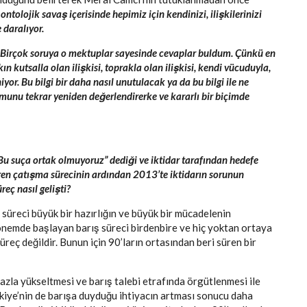
ontolojik savaş içerisinde hepimiz için kendinizi, ilişkilerinizi
 daralıyor.
 Birçok soruya o mektuplar sayesinde cevaplar buldum. Çünkü en
kın kutsalla olan ilişkisi, toprakla olan ilişkisi, kendi vücuduyla,
niyor. Bu bilgi bir daha nasıl unutulacak ya da bu bilgi ile ne
munu tekrar yeniden değerlendirerke ve kararlı bir biçimde
Bu suça ortak olmuyoruz” dediği ve iktidar tarafından hedefe
üren çatışma sürecinin ardından 2013’te iktidarın sorunun
eç nasıl gelişti?
süreci büyük bir hazırlığın ve büyük bir mücadelenin
önemde başlayan barış süreci birdenbire ve hiç yoktan ortaya
üreç değildir. Bunun için 90’ların ortasından beri süren bir
fazla yükseltmesi ve barış talebi etrafında örgütlenmesi ile
rkiye’nin de barışa duyduğu ihtiyacın artması sonucu daha