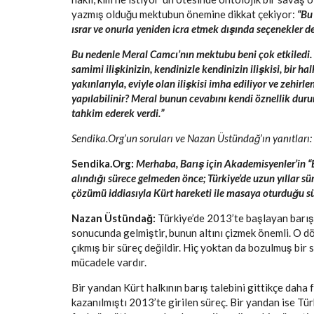
yazmış olduğu mektubun önemine dikkat çekiyor:
“Bu 
ısrar ve onurla yeniden icra etmek dışında seçenekler de
Bu nedenle Meral Camcı’nın mektubu beni çok etkiledi.
samimi ilişkinizin, kendinizle kendinizin ilişkisi, bir hal
yakınlarıyla, eviyle olan ilişkisi imha ediliyor ve zehirle
yapılabilinir? Meral bunun cevabını kendi öznellik duru
tahkim ederek verdi.”
Sendika.Org’un soruları ve Nazan Üstündağ’ın yanıtları:
Sendika.Org:
Merhaba, Barış için Akademisyenler’in “
alındığı sürece gelmeden önce; Türkiye’de uzun yıllar s
çözümü iddiasıyla Kürt hareketi ile masaya oturduğu sür
Nazan Üstündağ:
Türkiye’de 2013’te başlayan barış 
sonucunda gelmiştir, bunun altını çizmek önemli. O d
çıkmış bir süreç değildir. Hiç yoktan da bozulmuş bir s
mücadele vardır.
Bir yandan Kürt halkının barış talebini gittikçe daha 
kazanılmıştı 2013’te girilen süreç. Bir yandan ise Tü