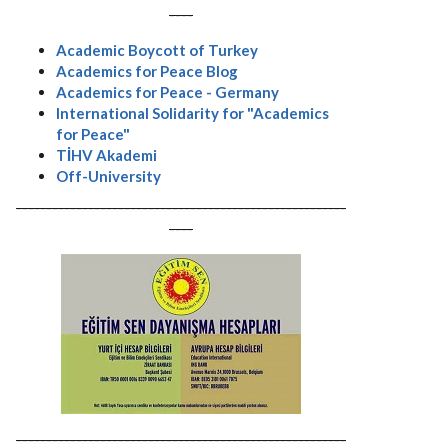
----
Academic Boycott of Turkey
Academics for Peace Blog
Academics for Peace - Germany
International Solidarity for "Academics
for Peace"
TİHV Akademi
Off-University
-------------------------------------------------------
----
-------------------------------------------------------