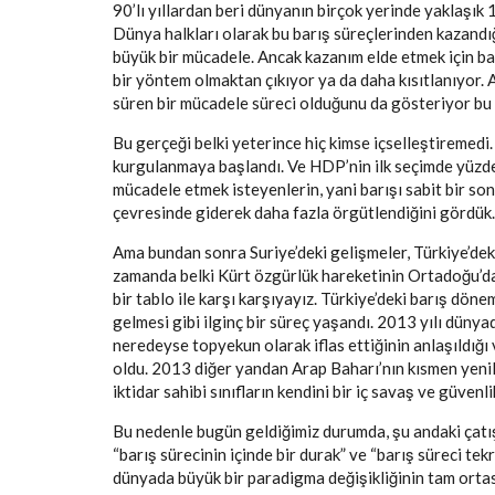
90’lı yıllardan beri dünyanın birçok yerinde yaklaşık 
Dünya halkları olarak bu barış süreçlerinden kazandı
büyük bir mücadele. Ancak kazanım elde etmek için baş
bir yöntem olmaktan çıkıyor ya da daha kısıtlanıyor. A
süren bir mücadele süreci olduğunu da gösteriyor bu
Bu gerçeği belki yeterince hiç kimse içselleştireme
kurgulanmaya başlandı. Ve HDP’nin ilk seçimde yüzde 
mücadele etmek isteyenlerin, yani barışı sabit bir so
çevresinde giderek daha fazla örgütlendiğini gördük. 
Ama bundan sonra Suriye’deki gelişmeler, Türkiye’deki 
zamanda belki Kürt özgürlük hareketinin Ortadoğu’daki
bir tablo ile karşı karşıyayız. Türkiye’deki barış d
gelmesi gibi ilginç bir süreç yaşandı. 2013 yılı dünya
neredeyse topyekun olarak iflas ettiğinin anlaşıldığ
oldu. 2013 diğer yandan Arap Baharı’nın kısmen yenilg
iktidar sahibi sınıfların kendini bir iç savaş ve güven
Bu nedenle bugün geldiğimiz durumda, şu andaki çatış
“barış sürecinin içinde bir durak” ve “barış süreci te
dünyada büyük bir paradigma değişikliğinin tam ortas