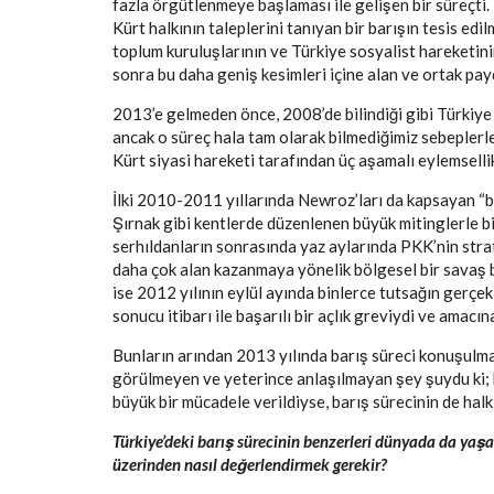
fazla örgütlenmeye başlaması ile gelişen bir süreçti. 
Kürt halkının taleplerini tanıyan bir barışın tesis edilm
toplum kuruluşlarının ve Türkiye sosyalist hareketin
sonra bu daha geniş kesimleri içine alan ve ortak pay
2013’e gelmeden önce, 2008’de bilindiği gibi Türkiye 
ancak o süreç hala tam olarak bilmediğimiz sebeplerle
Kürt siyasi hareketi tarafından üç aşamalı eylemselli
İlki 2010-2011 yıllarında Newroz’ları da kapsayan “b
Şırnak gibi kentlerde düzenlenen büyük mitinglerle bi
serhıldanların sonrasında yaz aylarında PKK’nin strat
daha çok alan kazanmaya yönelik bölgesel bir savaş 
ise 2012 yılının eylül ayında binlerce tutsağın gerçek
sonucu itibarı ile başarılı bir açlık greviydi ve amacın
Bunların arından 2013 yılında barış süreci konuşulmay
görülmeyen ve yeterince anlaşılmayan şey şuydu ki; ba
büyük bir mücadele verildiyse, barış sürecinin de hal
Türkiye’deki barış sürecinin benzerleri dünyada da yaşa
üzerinden nasıl değerlendirmek gerekir?