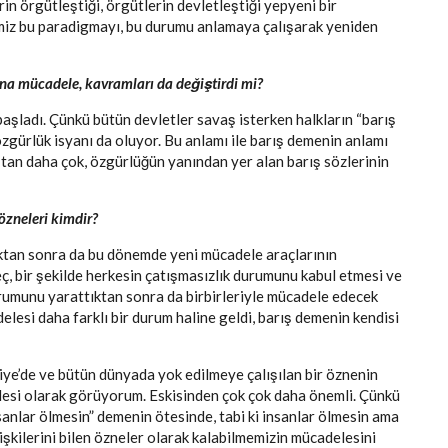
rin örgütleştiği, örgütlerin devletleştiği yepyeni bir
miz bu paradigmayı, bu durumu anlamaya çalışarak yeniden
ana mücadele, kavramları da değiştirdi mi?
aşladı. Çünkü bütün devletler savaş isterken halkların “barış
özgürlük isyanı da oluyor. Bu anlamı ile barış demenin anlamı
ıştan daha çok, özgürlüğün yanından yer alan barış sözlerinin
özneleri kimdir?
ıktan sonra da bu dönemde yeni mücadele araçlarının
ç, bir şekilde herkesin çatışmasızlık durumunu kabul etmesi ve
urumunu yarattıktan sonra da birbirleriyle mücadele edecek
elesi daha farklı bir durum haline geldi, barış demenin kendisi
ye’de ve bütün dünyada yok edilmeye çalışılan bir öznenin
esi olarak görüyorum. Eskisinden çok çok daha önemli. Çünkü
nsanlar ölmesin” demenin ötesinde, tabi ki insanlar ölmesin ama
ilişkilerini bilen özneler olarak kalabilmemizin mücadelesini