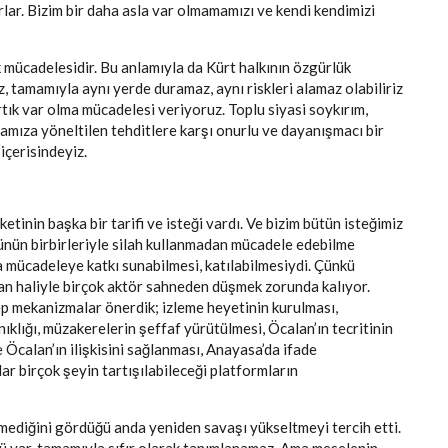
rlar. Bizim bir daha asla var olmamamızı ve kendi kendimizi
 mücadelesidir. Bu anlamıyla da Kürt halkının özgürlük
ez, tamamıyla aynı yerde duramaz, aynı riskleri alamaz olabiliriz
tık var olma mücadelesi veriyoruz. Toplu siyasi soykırım,
amıza yöneltilen tehditlere karşı onurlu ve dayanışmacı bir
içerisindeyiz.
etinin başka bir tarifi ve isteği vardı. Ve bizim bütün isteğimiz
şünün birbirleriyle silah kullanmadan mücadele edebilme
da mücadeleye katkı sunabilmesi, katılabilmesiydi. Çünkü
man haliyle birçok aktör sahneden düşmek zorunda kalıyor.
hep mekanizmalar önerdik; izleme heyetinin kurulması,
ıklığı, müzakerelerin şeffaf yürütülmesi, Öcalan’ın tecritinin
le Öcalan’ın ilişkisini sağlanması, Anayasa’da ifade
r birçok şeyin tartışılabileceği platformların
mediğini gördüğü anda yeniden savaşı yükseltmeyi tercih etti.