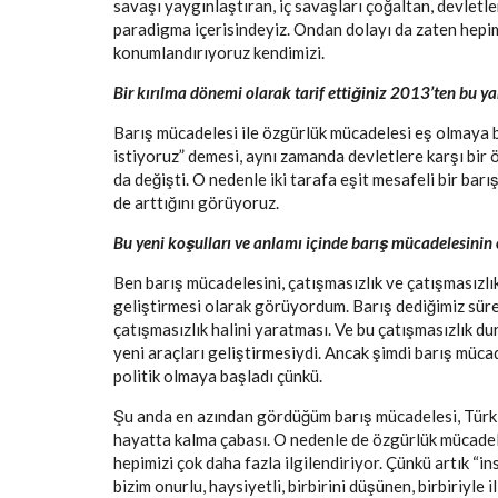
savaşı yaygınlaştıran, iç savaşları çoğaltan, devletle
paradigma içerisindeyiz. Ondan dolayı da zaten hepi
konumlandırıyoruz kendimizi.
Bir kırılma dönemi olarak tarif ettiğiniz 2013’ten bu y
Barış mücadelesi ile özgürlük mücadelesi eş olmaya b
istiyoruz” demesi, aynı zamanda devletlere karşı bir 
da değişti. O nedenle iki tarafa eşit mesafeli bir bar
de arttığını görüyoruz.
Bu yeni koşulları ve anlamı içinde barış mücadelesinin 
Ben barış mücadelesini, çatışmasızlık ve çatışmasızl
geliştirmesi olarak görüyordum. Barış dediğimiz süre
çatışmasızlık halini yaratması. Ve bu çatışmasızlık d
yeni araçları geliştirmesiydi. Ancak şimdi barış mücad
politik olmaya başladı çünkü.
Şu anda en azından gördüğüm barış mücadelesi, Türki
hayatta kalma çabası. O nedenle de özgürlük mücadel
hepimizi çok daha fazla ilgilendiriyor. Çünkü artık “i
bizim onurlu, haysiyetli, birbirini düşünen, birbiriyle 