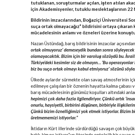
tutuklanan, soruşturmalar açılan, işten atılan a
için Akademisyenler, tutuklu meslektaşlarının 22 N
Bildirinin imzacılarından, Boğaziçi Üniversitesi S
suça ortak olmayacağız” bildirisini ortaya çıkaran 
mücadelesinin anlamı ve özneleri üzerine konuştu
Nazan Üstündağ, barış bildirisinin imzacılar açısından 
ortak olmuyoruz’ demeseydik bundan sonra söyleyecek 
olamayacaktık. Bizim için bir varoluş sözüydü bu.
İsrai
Türkiye’deki kesimler siz de olmayın… ‘Bu operasyonlar 
biz bu suça ortak olmayı kabul etmiyoruz’ sözünü söyle
Ülkede aylardır sürmekte olan savaş atmosferinin iç
edilmeye çalışılan bir öznenin hayatta kalma çabası 
barış mücadelesinin günümüz koşulları altındaki anlam
hepimizi çok daha fazla ilgilendiriyor. Çünkü artık ‘ins
onurlu, haysiyetli, birbirini düşünen, birbiriyle ilişkil
Çünkü bizim öznelliğimizi yok etmek istiyorlar. Bizim 
üretmememizi istiyorlar.”
İktidarın Kürt illerinde sürdürdüğü savaşın çok büyük
haklı, kim ne istiyor”un ötesinde ontolojik bir sava