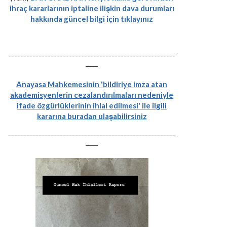
ihraç kararlarının iptaline ilişkin dava durumları
hakkında güncel bilgi için tıklayınız
-------------------------------------------------------
----
Anayasa Mahkemesinin 'bildiriye imza atan
akademisyenlerin cezalandırılmaları nedeniyle
ifade özgürlüklerinin ihlal edilmesi' ile ilgili
kararına buradan ulaşabilirsiniz
-------------------------------------------------------
----