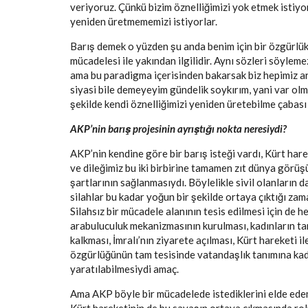
veriyoruz. Çünkü bizim öznelliğimizi yok etmek istiyo
yeniden üretmememizi istiyorlar.
Barış demek o yüzden şu anda benim için bir özgürlük
mücadelesi ile yakından ilgilidir. Aynı sözleri söylem
ama bu paradigma içerisinden bakarsak biz hepimiz ar
siyasi bile demeyeyim gündelik soykırım, yani var olm
şekilde kendi öznelliğimizi yeniden üretebilme çabası 
AKP’nin barış projesinin ayrıştığı nokta neresiydi?
AKP’nin kendine göre bir barış isteği vardı, Kürt harek
ve dileğimiz bu iki birbirine tamamen zıt dünya görü
şartlarının sağlanmasıydı. Böylelikle sivil olanların 
silahlar bu kadar yoğun bir şekilde ortaya çıktığı za
Silahsız bir mücadele alanının tesis edilmesi için de 
arabuluculuk mekanizmasının kurulması, kadınların tan
kalkması, İmralı’nın ziyarete açılması, Kürt hareketi i
özgürlüğünün tam tesisinde vatandaşlık tanımına kada
yaratılabilmesiydi amaç.
Ama AKP böyle bir mücadelede istediklerini elde ede