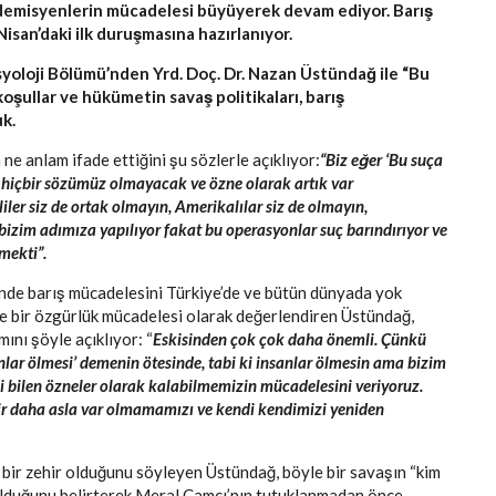
kademisyenlerin mücadelesi büyüyerek devam ediyor. Barış
isan’daki ilk duruşmasına hazırlanıyor.
osyoloji Bölümü’nden Yrd. Doç. Dr. Nazan Üstündağ ile “Bu
koşullar ve hükümetin savaş politikaları, barış
k.
ne anlam ifade ettiğini şu sözlerle açıklıyor:
“Biz eğer ‘Bu suça
hiçbir sözümüz olmayacak ve özne olarak artık var
lliler siz de ortak olmayın, Amerikalılar siz de olmayın,
bizim adımıza yapılıyor fakat bu operasyonlar suç barındırıyor ve
mekti”.
inde barış mücadelesini Türkiye’de ve bütün dünyada yok
ve bir özgürlük mücadelesi olarak değerlendiren Üstündağ,
ını şöyle açıklıyor: “
Eskisinden çok çok daha önemli. Çünkü
anlar ölmesi’ demenin ötesinde, tabi ki insanlar ölmesin ama bizim
erini bilen özneler olarak kalabilmemizin mücadelesini veriyoruz.
bir daha asla var olmamamızı ve kendi kendimizi yeniden
 bir zehir olduğunu söyleyen Üstündağ, böyle bir savaşın “kim
ş olduğunu belirterek Meral Camcı’nın tutuklanmadan önce