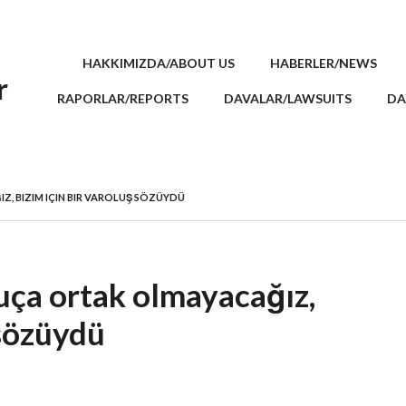
HAKKIMIZDA/ABOUT US
HABERLER/NEWS
r
RAPORLAR/REPORTS
DAVALAR/LAWSUITS
DA
, BIZIM IÇIN BIR VAROLUŞ SÖZÜYDÜ
uça ortak olmayacağız,
 sözüydü