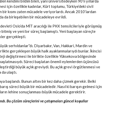
Ben kendimi bildim bileli, yani üniversitedeyken 90’lı yıllarda
esi için özellikle kadınlar, Kürt toplumu, Türkiye’deki sivil
in bir kısmı zaten mücadele veriyorlardı. Ancak 2010’lardan
da da birleşebilen bir mücadeleye evrildi.
devleti Oslo’da MİT aracılığı ile PKK temsilcileriyle görüşmüş
 bitmiş ve yeni bır süreç başlamıştı. Yeni başlayan süreçte
kler gerçekleşti.
üyük serhıldanlar”dı. Diyarbakır, Van, Hakkari, Mardin ve
rlikte gerçekleşen büyük halk ayaklanmalarıydı bunlar. İkincisi
eji değiştirmesi ile birlikte özellikle Yüksekova bölgesinde
başlatmasıydı. Süreci başlatan önemli eylemlerden üçüncüsü
leştirdiği büyük açlık greviydi. Bu açlık grevi örgütlenmesi ve
a da ulaştı.
a başlandı. Bunun altını bir kez daha çizmek gerekir. Belki
rış süreci büyük bir mücadeledir. Nasıl ki barışın gelmesi için
kların lehine sonuçlanması büyük mücadele gerektirir.
ndı. Bu çözüm süreçlerini ve çatışmaları güncel koşullar