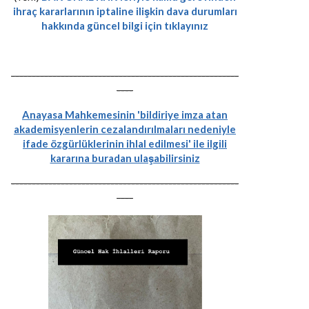
ihraç kararlarının iptaline ilişkin dava durumları
hakkında güncel bilgi için tıklayınız
-------------------------------------------------------
----
Anayasa Mahkemesinin 'bildiriye imza atan
akademisyenlerin cezalandırılmaları nedeniyle
ifade özgürlüklerinin ihlal edilmesi' ile ilgili
kararına buradan ulaşabilirsiniz
-------------------------------------------------------
----