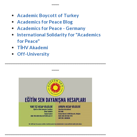
----
Academic Boycott of Turkey
Academics for Peace Blog
Academics for Peace - Germany
International Solidarity for "Academics
for Peace"
TİHV Akademi
Off-University
-------------------------------------------------------
----
-------------------------------------------------------