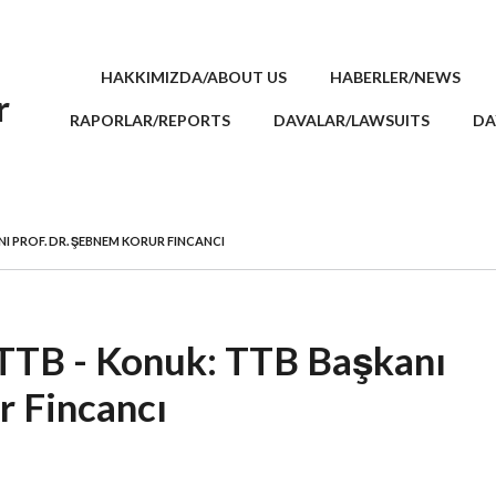
HAKKIMIZDA/ABOUT US
HABERLER/NEWS
r
RAPORLAR/REPORTS
DAVALAR/LAWSUITS
DA
NI PROF. DR. ŞEBNEM KORUR FINCANCI
 TTB - Konuk: TTB Başkanı
r Fincancı