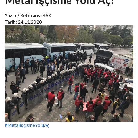
Yazar / Referans:
BAK
Tarih:
24.11.2020
#MetalİşçisineYoluAç