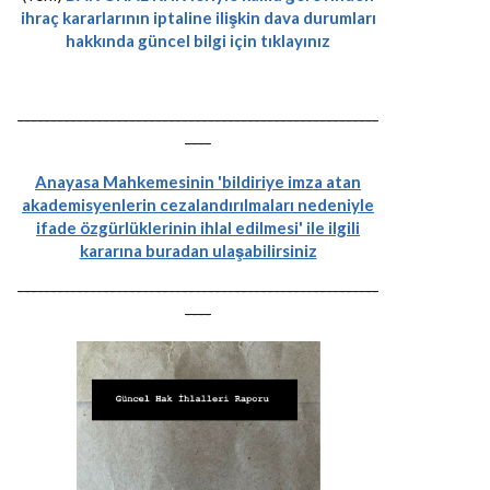
ihraç kararlarının iptaline ilişkin dava durumları
hakkında güncel bilgi için tıklayınız
-------------------------------------------------------
----
Anayasa Mahkemesinin 'bildiriye imza atan
akademisyenlerin cezalandırılmaları nedeniyle
ifade özgürlüklerinin ihlal edilmesi' ile ilgili
kararına buradan ulaşabilirsiniz
-------------------------------------------------------
----