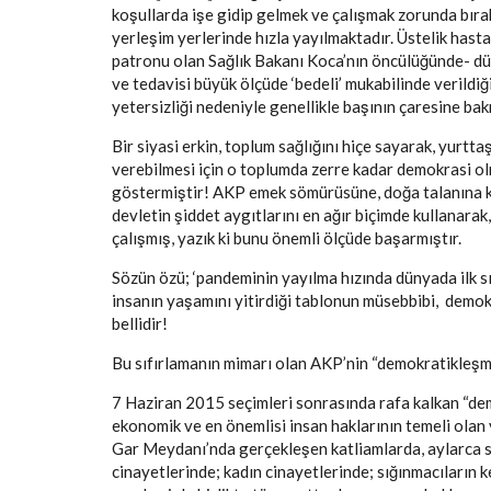
koşullarda işe gidip gelmek ve çalışmak zorunda bıra
yerleşim yerlerinde hızla yayılmaktadır. Üstelik hast
patronu olan Sağlık Bakanı Koca’nın öncülüğünde- dü
ve tedavisi büyük ölçüde ‘bedeli’ mukabilinde verildi
yetersizliği nedeniyle genellikle başının çaresine ba
Bir siyasi erkin, toplum sağlığını hiçe sayarak, yurtta
verebilmesi için o toplumda zerre kadar demokrasi ol
göstermiştir! AKP emek sömürüsüne, doğa talanına kar
devletin şiddet aygıtlarını en ağır biçimde kullanara
çalışmış, yazık ki bunu önemli ölçüde başarmıştır.
Sözün özü; ‘pandeminin yayılma hızında dünyada ilk s
insanın yaşamını yitirdiği tablonun müsebbibi, demokra
bellidir!
Bu sıfırlamanın mimarı olan AKP’nin “demokratikleş
7 Haziran 2015 seçimleri sonrasında rafa kalkan “demo
ekonomik ve en önemlisi insan haklarının temeli olan 
Gar Meydanı’nda gerçekleşen katliamlarda, aylarca s
cinayetlerinde; kadın cinayetlerinde; sığınmacıların