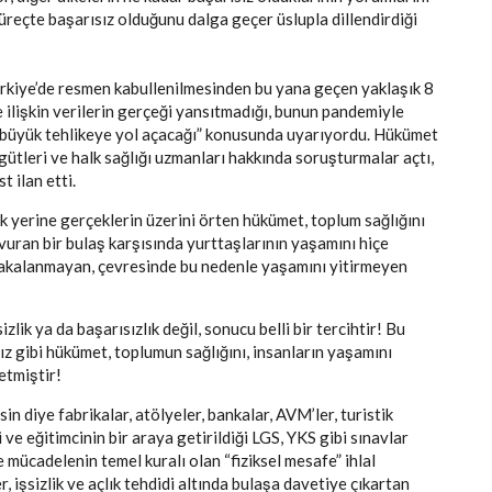
süreçte başarısız olduğunu dalga geçer üslupla dillendirdiği
ürkiye’de resmen kabullenilmesinden bu yana geçen yaklaşık 8
 ilişkin verilerin gerçeği yansıtmadığı, bunun pandemiyle
n büyük tehlikeye yol açacağı” konusunda uyarıyordu. Hükümet
gütleri ve halk sağlığı uzmanları hakkında soruşturmalar açtı,
st ilan etti.
 yerine gerçeklerin üzerini örten hükümet, toplum sağlığını
uran bir bulaş karşısında yurttaşlarının yaşamını hiçe
akalanmayan, çevresinde bu nedenle yaşamını yitirmeyen
ik ya da başarısızlık değil, sonucu belli bir tercihtir! Bu
ız gibi hükümet, toplumun sağlığını, insanların yaşamını
 etmiştir!
n diye fabrikalar, atölyeler, bankalar, AVM’ler, turistik
 ve eğitimcinin bir araya getirildiği LGS, YKS gibi sınavlar
 mücadelenin temel kuralı olan “fiziksel mesafe” ihlal
, işsizlik ve açlık tehdidi altında bulaşa davetiye çıkartan