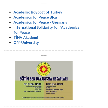
----
Academic Boycott of Turkey
Academics for Peace Blog
Academics for Peace - Germany
International Solidarity for "Academics
for Peace"
TİHV Akademi
Off-University
-------------------------------------------------------
----
-------------------------------------------------------