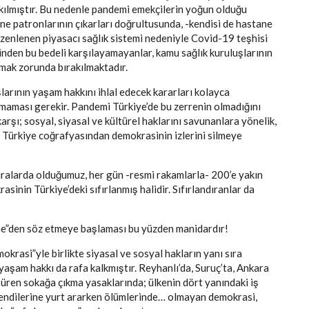
kılmıştır. Bu nedenle pandemi emekçilerin yoğun olduğu
ane patronlarının çıkarları doğrultusunda, -kendisi de hastane
zenlenen piyasacı sağlık sistemi nedeniyle Covid-19 teşhisi
ğinden bu bedeli karşılayamayanlar, kamu sağlık kuruluşlarının
kmak zorunda bırakılmaktadır.
şlarının yaşam hakkını ihlal edecek kararları kolayca
maması gerekir. Pandemi Türkiye’de bu zerrenin olmadığını
şı; sosyal, siyasal ve kültürel haklarını savunanlara yönelik,
k, Türkiye coğrafyasından demokrasinin izlerini silmeye
ıralarda olduğumuz, her gün -resmi rakamlarla- 200’e yakın
sinin Türkiye’deki sıfırlanmış halidir. Sıfırlandıranlar da
me”den söz etmeye başlaması bu yüzden manidardır!
krasi”yle birlikte siyasal ve sosyal hakların yanı sıra
yaşam hakkı da rafa kalkmıştır. Reyhanlı’da, Suruç’ta, Ankara
üren sokağa çıkma yasaklarında; ülkenin dört yanındaki iş
 kendilerine yurt ararken ölümlerinde… olmayan demokrasi,