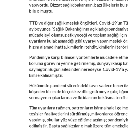
yapıyordu. Bizzat sağlık bakanının, bazı ülkelerin bu 
bile olmuştu.
TTB ve diğer sağlık meslek örgütleri, Covid-19’un T
ay boyunca “Sağlık Bakanlığı’nın açıkladığı pandemiye
mücadeleyi olumsuz etkiyeceği ve toplum sağlığı içi
uyarılara kulak asmadığı gibi uyarıyı yapan meslek ör
hızını alamadı hatta, kimilerini tehdit, kimilerini teröri
Pandemiye karşı bilimsel yöntemlerle mücadele etmek
koruma görevini yerine getirmemiş, dünyayı kasıp kav
saymıştır. Bugün ailesinden neredeyse Covid-19’a y
kimse kalmamıştır.
Hükümetin pandemi sürecindeki tavrı sadece beceriksizl
köşeden bizim de birçok kez dile getirmeye çalıştığım
sermayenin çıkarlarına ve iktidarının bekâsına tercih
Tüm uyarılara rağmen, patronların kârına halel gelmesi
tesisler faaliyetlerini sürdürmüş, milyonlarca öğrenci
yapılmış, okullar yüz yüze eğitime açılmış; pandemiyle
edilmiştir. Başta sağlıkçılar olmak üzere tüm emekçiler