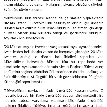
insanı olduğunu ve uzmanlık alanının işkence olduğunu söyledi.
Eyüboğlu şöyle konuştu:
"Müvekkilim uluslararası alanda da çalışmalar yapmaktadır.
BM'nin İstanbul Protokolü'nü hazırlayan ekibin içerisindedir.
Bunları müvekkilimin bilim insanı olduğunu anlatmak için değil,
bilimsel olarak tüm bunların tanığı ve gözlemcisi olduğunu
söylemek için söylüyorum.
"2013'te atılmış bir tweetten yargılanmaktayız. Aynı dönemdeki
tweetlerden belki başka zaman da karşınıza çıkacağız. 2013'te
tweeten atıldığı o dönem hak ihlalleri raporları var.
Müvekkilimin bahsettiği ölümler tüm bu raporlarda yer
almaktadır. Aynı zamanda dönemin Meclis Başkanı Bülent Arınç
ile Cumhurbaşkanı Abdullah Gül tarafından da kabul edilmiş ve
özür dilenmiştir. Af Örgütü, bir yıllık gaz stoklarının 20 günde
tükendiğini raporlamıştır.
"Müvekkilimin paylaşımı ifade özgürlüğü kapsamındadır. O
nedenle burada bir ifade özgürlüğü davası görülmektedir. Bu
nedenle sadece yargılama yapılması bile ifade özgürlüğü
halkının ihlalidir. Türkiye, insanlar görüşlerini açıkça ifade