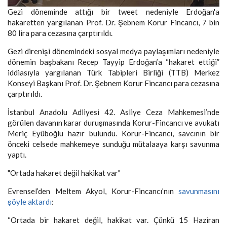
Gezi döneminde attığı bir tweet nedeniyle Erdoğan'a
hakaretten yargılanan Prof. Dr. Şebnem Korur Fincancı, 7 bin
80 lira para cezasına çarptırıldı.
Gezi direnişi dönemindeki sosyal medya paylaşımları nedeniyle
dönemin başbakanı Recep Tayyip Erdoğan’a “hakaret ettiği”
iddiasıyla yargılanan Türk Tabipleri Birliği (TTB) Merkez
Konseyi Başkanı Prof. Dr. Şebnem Korur Fincancı para cezasına
çarptırıldı.
İstanbul Anadolu Adliyesi 42. Asliye Ceza Mahkemesi’nde
görülen davanın karar duruşmasında Korur-Fincancı ve avukatı
Meriç Eyüboğlu hazır bulundu. Korur-Fincancı, savcının bir
önceki celsede mahkemeye sunduğu mütalaaya karşı savunma
yaptı.
"Ortada hakaret değil hakikat var"
Evrensel’den Meltem Akyol, Korur-Fincancı’nın
savunmasını
şöyle aktardı
:
“Ortada bir hakaret değil, hakikat var. Çünkü 15 Haziran