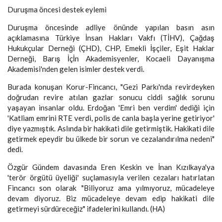
Duruşma öncesi destek eylemi
Duruşma öncesinde adliye önünde yapılan basın asın
açıklamasına Türkiye İnsan Hakları Vakfı (TİHV), Çağdaş
Hukukçular Derneği (ÇHD), CHP, Emekli İşçiler, Eşit Haklar
Derneği, Barış İçİn Akademisyenler, Kocaeli Dayanışma
Akademisi'nden gelen isimler destek verdi.
Burada konuşan Korur-Fincancı, "Gezi Parkı'nda revirdeyken
doğrudan revire atılan gazlar sonucu ciddi sağlık sorunu
yaşayan insanlar oldu. Erdoğan 'Emri ben verdim' dediği için
'Katliam emrini RTE verdi, polis de canla başla yerine getiriyor'
diye yazmıştık. Aslında bir hakikati dile getirmiştik. Hakikati dile
getirmek epeydir bu ülkede bir sorun ve cezalandırılma nedeni"
dedi.
Özgür Gündem davasında Eren Keskin ve İnan Kızılkaya'ya
'terör örgütü üyeliği' suçlamasıyla verilen cezaları hatırlatan
Fincancı son olarak "Biliyoruz ama yılmıyoruz, mücadeleye
devam diyoruz. Biz mücadeleye devam edip hakikati dile
getirmeyi sürdüreceğiz" ifadelerini kullandı. (HA)