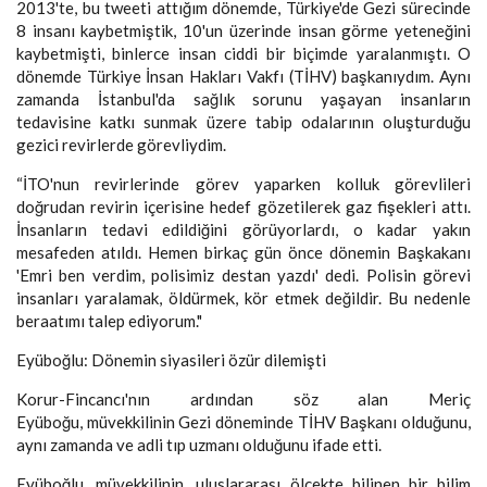
2013'te, bu tweeti attığım dönemde, Türkiye'de Gezi sürecinde
8 insanı kaybetmiştik, 10'un üzerinde insan görme yeteneğini
kaybetmişti, binlerce insan ciddi bir biçimde yaralanmıştı. O
dönemde Türkiye İnsan Hakları Vakfı (TİHV) başkanıydım. Aynı
zamanda İstanbul'da sağlık sorunu yaşayan insanların
tedavisine katkı sunmak üzere tabip odalarının oluşturduğu
gezici revirlerde görevliydim.
“İTO'nun revirlerinde görev yaparken kolluk görevlileri
doğrudan revirin içerisine hedef gözetilerek gaz fişekleri attı.
İnsanların tedavi edildiğini görüyorlardı, o kadar yakın
mesafeden atıldı. Hemen birkaç gün önce dönemin Başkakanı
'Emri ben verdim, polisimiz destan yazdı' dedi. Polisin görevi
insanları yaralamak, öldürmek, kör etmek değildir. Bu nedenle
beraatımı talep ediyorum."
Eyüboğlu: Dönemin siyasileri özür dilemişti
Korur-Fincancı'nın ardından söz alan Meriç
Eyüboğu, müvekkilinin Gezi döneminde TİHV Başkanı olduğunu,
aynı zamanda ve adli tıp uzmanı olduğunu ifade etti.
Eyüboğlu, müvekkilinin, uluslararası ölçekte bilinen bir bilim