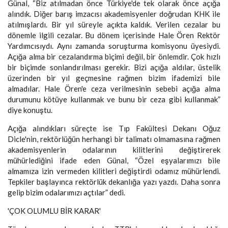
Günal, “Biz atılmadan önce Türkiye'de tek olarak önce açığa
alındık. Diğer barış imzacısı akademisyenler doğrudan KHK ile
atılmışlardı. Bir yıl süreyle açıkta kaldık. Verilen cezalar bu
dönemle ilgili cezalar. Bu dönem içerisinde Hale Ören Rektör
Yardımcısıydı. Aynı zamanda soruşturma komisyonu üyesiydi.
Açığa alma bir cezalandırma biçimi değil, bir önlemdir. Çok hızlı
bir biçimde sonlandırılması gerekir. Bizi açığa aldılar, üstelik
üzerinden bir yıl geçmesine rağmen bizim ifademizi bile
almadılar. Hale Ören'e ceza verilmesinin sebebi açığa alma
durumunu kötüye kullanmak ve bunu bir ceza gibi kullanmak”
diye konuştu.
Açığa alındıkları süreçte ise Tıp Fakültesi Dekanı Oğuz
Dicle'nin, rektörlüğün herhangi bir talimatı olmamasına rağmen
akademisyenlerin odalarının kilitlerini değiştirerek
mühürlediğini ifade eden Günal, “Özel eşyalarımızı bile
almamıza izin vermeden kilitleri değiştirdi odamız mühürlendi.
Tepkiler başlayınca rektörlük dekanlığa yazı yazdı. Daha sonra
gelip bizim odalarımızı açtılar” dedi.
'ÇOK OLUMLU BİR KARAR'