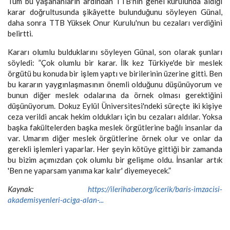
Tüm bu yaşananların ardından TTB'nin genel kurulunda aldığı
karar doğrultusunda şikâyette bulunduğunu söyleyen Günal,
daha sonra TTB Yüksek Onur Kurulu'nun bu cezaları verdiğini
belirtti.
Kararı olumlu bulduklarını söyleyen Günal, son olarak şunları
söyledi: ”Çok olumlu bir karar. İlk kez Türkiye'de bir meslek
örgütü bu konuda bir işlem yaptı ve birilerinin üzerine gitti. Ben
bu kararın yaygınlaşmasının önemli olduğunu düşünüyorum ve
bunun diğer meslek odalarına da örnek olması gerektiğini
düşünüyorum. Dokuz Eylül Üniversitesi'ndeki süreçte iki kişiye
ceza verildi ancak hekim oldukları için bu cezaları aldılar. Yoksa
başka fakültelerden başka meslek örgütlerine bağlı insanlar da
var. Umarım diğer meslek örgütlerine örnek olur ve onlar da
gerekli işlemleri yaparlar. Her şeyin kötüye gittiği bir zamanda
bu bizim açımızdan çok olumlu bir gelişme oldu. İnsanlar artık
'Ben ne yaparsam yanıma kar kalır' diyemeyecek.”
Kaynak:
https://ilerihaber.org/icerik/baris-imzacisi-
akademisyenleri-aciga-alan-...