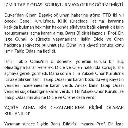
İZMİR TABİP ODASI SORUŞTURMAYA GEREK GÖRMEMİŞTİ
Duvar’dan Cihan Başakçıoğlu’nun haberine göre; TTB iki yıl
önceki Genel Kurulu'nda, KHK sürecinde “atılma” kararına
katkıda bulunan hekimler hakkında şikâyete bağlı olarak disiplin
soruşturması açma kararı almış, Barış Bildirisi imzacısı Prof. Dr.
İzge Günal, o süreçte yaşananlara ilişkin Dicle ve Ören
hakkında şikâyette bulunmuştu. Günal'ın şikâyeti sonucu konu
İzmir Tabip Odası'na iletildi.
İzmir Tabip Odası'nın o dönemki yönetim kurulu bir suç
olmadığına karar vererek, Dicle ve Ören hakkında soruşturma
açmaya gerek görmedi. Daha sonra TTB Yüksek Onur Kurulu'na
itiraz edilirken, İzmir Tabip Odası'nın kararı bozuldu ve şikâyetin
yeniden incelenmesine karar verdi. Ancak İzmir Tabip Odası
yeniden suç olmadığına karar verdi. TTB Yüksek Onur Kurulu ise
Tabip Odası'nın aksine Dicle ve Ören'e ceza verdi.
'AÇIĞA ALMA BİR CEZALANDIRMA BİÇİMİ OLARAK
KULLANILDI'
Yaşanan sürece ilişkin Barış Bildirisi imzacısı Prof. Dr. İzge