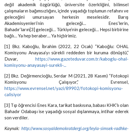
değil akademik özgürlüğü, üniversite özerkliğini, bilimsel
çalışmaların bağımsızlığını, içinde yaşadığı toplumun refahını ve
geleceğini umursayan herkesin meselesidir. Barış
Akademisyenleri’nin geleceği… Enes’lerin,
Bahadır’ların[3] geleceği… Türkiye’nin geleceği… Hepsi birbirine
bağlı… Ya hep beraber… Ya hiçbirimiz.
[1] Bkz. Kaboğlu, İbrahim (2022, 22 Ocak) “Kaboğlu: OHAL
Komisyonu Anayasa’yı sürekli reddeden bir kuruma dönüştü,”
Duvar,
https://www.gazeteduvar.com.tr/kaboglu-ohal-
komisyonu-anayasayi-surekli-...
[2] Bkz. Değirmencioğlu, Serdar M (2021, 28 Kasım) “Fotokopi
Komisyonu Çalışıyor,” Evrensel,
https://www.evrensel.net/yazi/89902/fotokopi-komisyonu-
calisiyor
[3] Tıp öğrencisi Enes Kara, tarikat baskısına, babası KHK’lı olan
Bahadır Odabaşı ise yaşadığı sosyal dışlanmaya, intihar ederek
son verdiler.
Kaynak:
http://www.sosyaldemokratdergi.org/leyla-simsek-radhke-