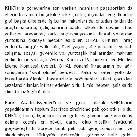
KHK’larla görevlerine son verilen insanların pasaportları da
ellerinden alındı; bu şekilde, ülke içinde çalışmaları engellendiği
gibi başka ülkelerde iş bulma imkanları da ortadan kaldırıldı;
araştırmalarına, çalışmalarına başka ülkelerde devam etme
yollarını arayanlar, sanki suçluymuşcasına illegal yollardan
yurtdışına çıkmaya mecbur edildiler. OHAL KHK’ları, ihraç
edilen kamu görevlilerinin, özel yaşam, aile yaşamı, seyahat,
çalışma, sosyal güvenlik vb. yurttaşlık haklarından mahrum
edilmelerine yol açtı. Avrupa Konseyi Parlamenterler Meclisi
İzleme Komitesi üyeleri, OHAL dönemi ihraçlarının bu ağır
sonuçlarını “sivil ölüme” benzetti. Kaldı ki zaten yollarda,
inşaatlarda ölenler, hastalıklarla boğuşanlar, ailesi, çocukları
cezalandırılanlar, intihar edenler oldu; kimisi hepten işsiz kaldı;
kimisi ucuz işgücü oldu.
Barış Akademisyenleri’nin ve genel olarak KHK’lıların
yaşadıklarının toplum üzerinde zincirleme pek çok etkisi oldu.
KHK’lar, tüm çalışanların iş ve gelecek güvencesine vurulmuş
gelmiş geçmiş en büyük darbe olup nitelikli işgücünü
göçebeleştirdi. Sürece tanık pek çok genç araştırmacı ve
akademisyen, Türkiye’de geleceğini göremez hale geldi,