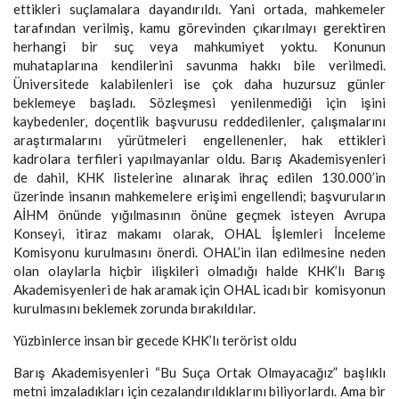
ettikleri suçlamalara dayandırıldı. Yani ortada, mahkemeler
tarafından verilmiş, kamu görevinden çıkarılmayı gerektiren
herhangi bir suç veya mahkumiyet yoktu. Konunun
muhataplarına kendilerini savunma hakkı bile verilmedi.
Üniversitede kalabilenleri ise çok daha huzursuz günler
beklemeye başladı. Sözleşmesi yenilenmediği için işini
kaybedenler, doçentlik başvurusu reddedilenler, çalışmalarını
araştırmalarını yürütmeleri engellenenler, hak ettikleri
kadrolara terfileri yapılmayanlar oldu. Barış Akademisyenleri
de dahil, KHK listelerine alınarak ihraç edilen 130.000’in
üzerinde insanın mahkemelere erişimi engellendi; başvuruların
AİHM önünde yığılmasının önüne geçmek isteyen Avrupa
Konseyi, itiraz makamı olarak, OHAL İşlemleri İnceleme
Komisyonu kurulmasını önerdi. OHAL’in ilan edilmesine neden
olan olaylarla hiçbir ilişkileri olmadığı halde KHK’lı Barış
Akademisyenleri de hak aramak için OHAL icadı bir komisyonun
kurulmasını beklemek zorunda bırakıldılar.
Yüzbinlerce insan bir gecede KHK’lı terörist oldu
Barış Akademisyenleri “Bu Suça Ortak Olmayacağız” başlıklı
metni imzaladıkları için cezalandırıldıklarını biliyorlardı. Ama bir