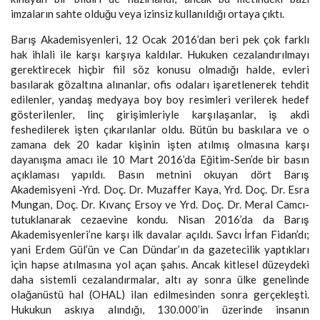
imzaların sahte olduğu veya izinsiz kullanıldığı ortaya çıktı.
Barış Akademisyenleri, 12 Ocak 2016’dan beri pek çok farklı
hak ihlali ile karşı karşıya kaldılar. Hukuken cezalandırılmayı
gerektirecek hiçbir fiil söz konusu olmadığı halde, evleri
basılarak gözaltına alınanlar, ofis odaları işaretlenerek tehdit
edilenler, yandaş medyaya boy boy resimleri verilerek hedef
gösterilenler, linç girişimleriyle karşılaşanlar, iş akdi
feshedilerek işten çıkarılanlar oldu. Bütün bu baskılara ve o
zamana dek 20 kadar kişinin işten atılmış olmasına karşı
dayanışma amacı ile 10 Mart 2016’da Eğitim-Sen’de bir basın
açıklaması yapıldı. Basın metnini okuyan dört Barış
Akademisyeni -Yrd. Doç. Dr. Muzaffer Kaya, Yrd. Doç. Dr. Esra
Mungan, Doç. Dr. Kıvanç Ersoy ve Yrd. Doç. Dr. Meral Camcı-
tutuklanarak cezaevine kondu. Nisan 2016’da da Barış
Akademisyenleri’ne karşı ilk davalar açıldı. Savcı İrfan Fidan’dı;
yani Erdem Gül’ün ve Can Dündar’ın da gazetecilik yaptıkları
için hapse atılmasına yol açan şahıs. Ancak kitlesel düzeydeki
daha sistemli cezalandırmalar, altı ay sonra ülke genelinde
olağanüstü hal (OHAL) ilan edilmesinden sonra gerçekleşti.
Hukukun askıya alındığı, 130.000’in üzerinde insanın