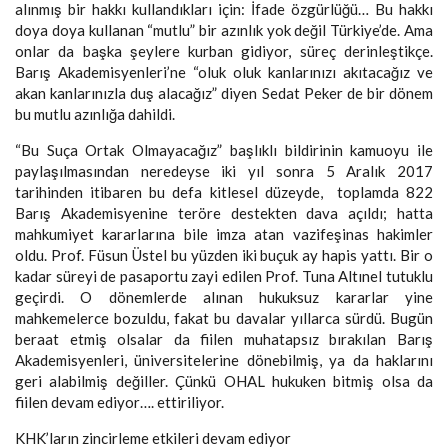
alınmış bir hakkı kullandıkları için: İfade özgürlüğü… Bu hakkı
doya doya kullanan “mutlu” bir azınlık yok değil Türkiye’de. Ama
onlar da başka şeylere kurban gidiyor, süreç derinleştikçe.
Barış Akademisyenleri’ne “oluk oluk kanlarınızı akıtacağız ve
akan kanlarınızla duş alacağız” diyen Sedat Peker de bir dönem
bu mutlu azınlığa dahildi.
“Bu Suça Ortak Olmayacağız” başlıklı bildirinin kamuoyu ile
paylaşılmasından neredeyse iki yıl sonra 5 Aralık 2017
tarihinden itibaren bu defa kitlesel düzeyde, toplamda 822
Barış Akademisyenine teröre destekten dava açıldı; hatta
mahkumiyet kararlarına bile imza atan vazifeşinas hakimler
oldu. Prof. Füsun Üstel bu yüzden iki buçuk ay hapis yattı. Bir o
kadar süreyi de pasaportu zayi edilen Prof. Tuna Altınel tutuklu
geçirdi. O dönemlerde alınan hukuksuz kararlar yine
mahkemelerce bozuldu, fakat bu davalar yıllarca sürdü. Bugün
beraat etmiş olsalar da fiilen muhatapsız bırakılan Barış
Akademisyenleri, üniversitelerine dönebilmiş, ya da haklarını
geri alabilmiş değiller. Çünkü OHAL hukuken bitmiş olsa da
fiilen devam ediyor…. ettiriliyor.
KHK’ların zincirleme etkileri devam ediyor