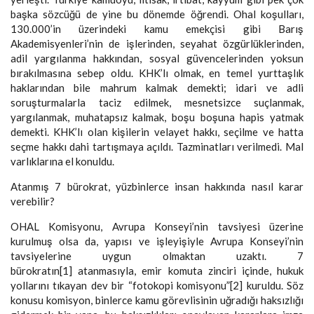
başka sözcüğü de yine bu dönemde öğrendi. Ohal koşulları,
130.000’in üzerindeki kamu emekçisi gibi Barış
Akademisyenleri’nin de işlerinden, seyahat özgürlüklerinden,
adil yargılanma hakkından, sosyal güvencelerinden yoksun
bırakılmasına sebep oldu. KHK’lı olmak, en temel yurttaşlık
haklarından bile mahrum kalmak demekti; idari ve adli
soruşturmalarla taciz edilmek, mesnetsizce suçlanmak,
yargılanmak, muhatapsız kalmak, boşu boşuna hapis yatmak
demekti. KHK’lı olan kişilerin velayet hakkı, seçilme ve hatta
seçme hakkı dahi tartışmaya açıldı. Tazminatları verilmedi. Mal
varlıklarına el konuldu.
Atanmış 7 bürokrat, yüzbinlerce insan hakkında nasıl karar
verebilir?
OHAL Komisyonu, Avrupa Konseyi’nin tavsiyesi üzerine
kurulmuş olsa da, yapısı ve işleyişiyle Avrupa Konseyi’nin
tavsiyelerine uygun olmaktan uzaktı. 7
bürokratın[1] atanmasıyla, emir komuta zinciri içinde, hukuk
yollarını tıkayan dev bir “fotokopi komisyonu”[2] kuruldu. Söz
konusu komisyon, binlerce kamu görevlisinin uğradığı haksızlığı