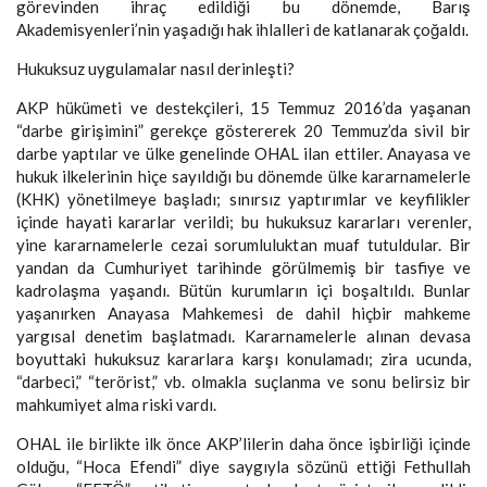
görevinden ihraç edildiği bu dönemde, Barış
Akademisyenleri’nin yaşadığı hak ihlalleri de katlanarak çoğaldı.
Hukuksuz uygulamalar nasıl derinleşti?
AKP hükümeti ve destekçileri, 15 Temmuz 2016’da yaşanan
“darbe girişimini” gerekçe göstererek 20 Temmuz’da sivil bir
darbe yaptılar ve ülke genelinde OHAL ilan ettiler. Anayasa ve
hukuk ilkelerinin hiçe sayıldığı bu dönemde ülke kararnamelerle
(KHK) yönetilmeye başladı; sınırsız yaptırımlar ve keyfilikler
içinde hayati kararlar verildi; bu hukuksuz kararları verenler,
yine kararnamelerle cezai sorumluluktan muaf tutuldular. Bir
yandan da Cumhuriyet tarihinde görülmemiş bir tasfiye ve
kadrolaşma yaşandı. Bütün kurumların içi boşaltıldı. Bunlar
yaşanırken Anayasa Mahkemesi de dahil hiçbir mahkeme
yargısal denetim başlatmadı. Kararnamelerle alınan devasa
boyuttaki hukuksuz kararlara karşı konulamadı; zira ucunda,
“darbeci,” “terörist,” vb. olmakla suçlanma ve sonu belirsiz bir
mahkumiyet alma riski vardı.
OHAL ile birlikte ilk önce AKP’lilerin daha önce işbirliği içinde
olduğu, “Hoca Efendi” diye saygıyla sözünü ettiği Fethullah