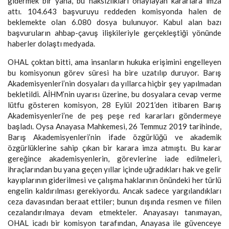
gidermek bir yana, bu haksızlıkları onaylayan kararlara imza
attı. 104.643 başvuruyu reddeden komisyonda halen de
beklemekte olan 6.080 dosya bulunuyor. Kabul alan bazı
başvuruların ahbap-çavuş ilişkileriyle gerçekleştiği yönünde
haberler dolaştı medyada.
OHAL çoktan bitti, ama insanların hukuka erişimini engelleyen
bu komisyonun görev süresi ha bire uzatılıp duruyor. Barış
Akademisyenleri’nin dosyaları da yıllarca hiçbir şey yapılmadan
bekletildi. AİHM’nin uyarısı üzerine, bu dosyalara cevap verme
lütfu gösteren komisyon, 28 Eylül 2021’den itibaren Barış
Akademisyenleri’ne de peş peşe red kararları göndermeye
başladı. Oysa Anayasa Mahkemesi, 26 Temmuz 2019 tarihinde,
Barış Akademisyenleri’nin ifade özgürlüğü ve akademik
özgürlüklerine sahip çıkan bir karara imza atmıştı. Bu karar
gereğince akademisyenlerin, görevlerine iade edilmeleri,
ihraçlarından bu yana geçen yıllar içinde uğradıkları hak ve gelir
kayıplarının giderilmesi ve çalışma haklarının önündeki her türlü
engelin kaldırılması gerekiyordu. Ancak sadece yargılandıkları
ceza davasından beraat ettiler; bunun dışında resmen ve fiilen
cezalandırılmaya devam etmekteler. Anayasayı tanımayan,
OHAL icadı bir komisyon tarafından, Anayasa ile güvenceye