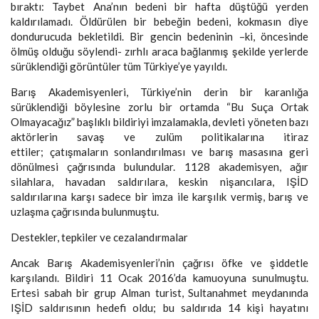
bıraktı: Taybet Ana’nın bedeni bir hafta düştüğü yerden
kaldırılamadı. Öldürülen bir bebeğin bedeni, kokmasın diye
dondurucuda bekletildi. Bir gencin bedeninin –ki, öncesinde
ölmüş olduğu söylendi- zırhlı araca bağlanmış şekilde yerlerde
sürüklendiği görüntüler tüm Türkiye’ye yayıldı.
Barış Akademisyenleri, Türkiye’nin derin bir karanlığa
sürüklendiği böylesine zorlu bir ortamda “Bu Suça Ortak
Olmayacağız” başlıklı bildiriyi imzalamakla, devleti yöneten bazı
aktörlerin savaş ve zulüm politikalarına itiraz
ettiler; çatışmaların sonlandırılması ve barış masasına geri
dönülmesi çağrısında bulundular. 1128 akademisyen, ağır
silahlara, havadan saldırılara, keskin nişancılara, IŞİD
saldırılarına karşı sadece bir imza ile karşılık vermiş, barış ve
uzlaşma çağrısında bulunmuştu.
Destekler, tepkiler ve cezalandırmalar
Ancak Barış Akademisyenleri’nin çağrısı öfke ve şiddetle
karşılandı. Bildiri 11 Ocak 2016’da kamuoyuna sunulmuştu.
Ertesi sabah bir grup Alman turist, Sultanahmet meydanında
IŞİD saldırısının hedefi oldu; bu saldırıda 14 kişi hayatını