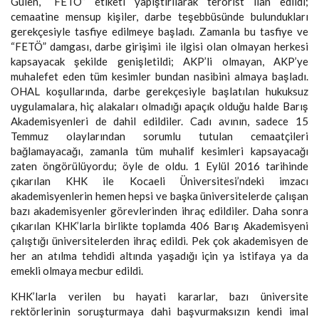
Gülen, “FETÖ” etiketi yapıştırılarak terörist ilan edildi;
cemaatine mensup kişiler, darbe teşebbüsünde bulundukları
gerekçesiyle tasfiye edilmeye başladı. Zamanla bu tasfiye ve
“FETÖ” damgası, darbe girişimi ile ilgisi olan olmayan herkesi
kapsayacak şekilde genişletildi; AKP’li olmayan, AKP’ye
muhalefet eden tüm kesimler bundan nasibini almaya başladı.
OHAL koşullarında, darbe gerekçesiyle başlatılan hukuksuz
uygulamalara, hiç alakaları olmadığı apaçık olduğu halde Barış
Akademisyenleri de dahil edildiler. Cadı avının, sadece 15
Temmuz olaylarından sorumlu tutulan cemaatçileri
bağlamayacağı, zamanla tüm muhalif kesimleri kapsayacağı
zaten öngörülüyordu; öyle de oldu. 1 Eylül 2016 tarihinde
çıkarılan KHK ile Kocaeli Üniversitesi’ndeki imzacı
akademisyenlerin hemen hepsi ve başka üniversitelerde çalışan
bazı akademisyenler görevlerinden ihraç edildiler. Daha sonra
çıkarılan KHK’larla birlikte toplamda 406 Barış Akademisyeni
çalıştığı üniversitelerden ihraç edildi. Pek çok akademisyen de
her an atılma tehdidi altında yaşadığı için ya istifaya ya da
emekli olmaya mecbur edildi.
KHK’larla verilen bu hayati kararlar, bazı üniversite
rektörlerinin soruşturmaya dahi başvurmaksızın kendi imal