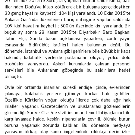
20 Temmuz 2015’te Suruç’ta yaşanan intihar saldırısında, batı
illerinden Doğu’ya kitap götürerek bir buluşma gerçekleştiren
33 genç hayatını kaybetti; 104 kişi yaralandı. 10 Ekim 2015’te
Ankara Garı’nda düzenlenen barış mitingine yapılan saldırıda
109 kişi hayatını kaybetti; 500’ün üzerinde kişi yaralandı. Bir
buçuk ay sonra 28 Kasım 2015’te Diyarbakır Baro Başkanı
Tahir Elçi, Sur’da basın açıklaması yaparken, canlı yayın
esnasında öldürüldü; katilleri halen bulunmuş değil. Bu
dönemde, İstanbul ve Ankara gibi şehirlere bile büyük bir kaos
hakimdi; kalabalık yerlerde patlamalar oluyor, yolcu dolu
otobüsler yanıyordu. Askeri kurumlarda çalışan personel
servisleri bile Ankara’nın göbeğinde bu saldırılara hedef
olmuştu.
Öyle bir ortamda insanlar, sürekli endişe içinde, evlerinden
çıkmaya, kalabalık yerlere gitmeye korkar hale geldiler.
Özellikle Kürtlerin yoğun olduğu illerde çok daha ağır hak
ihlalleri yaşandı. Gazetecilerin ve uluslararası gözlemcilerin
giremediği Sur ve Cizre’de sivil insanlar, temel ihtiyaçlarını bile
karşılayamaz halde, keskin nişancılarla çevrili, ölümle burun
buruna yaşamak zorunda kaldılar. Bu dönemde medyaya
yansıyan birkaç olay kamu imgeleminde oldukça derin izler