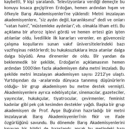
kaybetti, 9 kişi yaralandı. Televizyonlara verdiği demeçte bu
konuyu kısaca geçiştiren Erdoğan, hemen ardından hışım ve
öfkeyle Barış Akademisyenleri’ne yüklendi: Metni imzalayan
akademisyenlere, “siz aydın değil, karanlıksınız” dedi ve onları
“vatan haini”, “müstemleke aydınları”, vb. olmakla itham etti. Bu
açıklama bir aforoz işlevi gördü ve hemen ertesi gün işten
atılanlar oldu. İvedilikle ilk kararları verenler, en güvencesiz
çalışma koşullarını sunan vakıf üniversitelerindeki bazı
vazifeşinas rektörlerdi; bu hukuksuzluklara imza atanlar dalga
dalga büyüdü. Ama direnenler de oldu. Bir yandan da
beklenmedik bir şekilde, Erdoğan’ın açıklamasının hemen
ardından 1000’den fazla akademisyen daha metni imzaladı. Bu
şekilde metni imzalayan akademisyen sayısı 2212’ye ulaştı.
Yurtdışından da -aralarında dünyaca tanınmış düşünürlerin
olduğu- bir grup akademisyen bu metne destek vermişti.
Akademisyenlere ayrıca edebiyatçılar, sinemacılar, gazeteciler,
yayıncılar, hukukçular, tiyatrocular, çevirmenler, feminist
kadınlar gibi pek çok kesimden destekler yağdı. Başka bir grup
akademisyen de Prof. Ayşe Buğra’nın hazırladığı bir metni
imzalayarak Barış Akademisyenleri’nin fikir ve ifade
özgürlüğünü savundu. Bu dönemde Barış Akademisyenlerini
kınayan bir bildiri de hazırlandı; ancak bu metindeki bazı