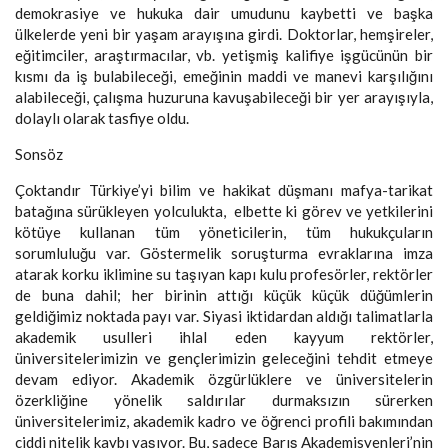
demokrasiye ve hukuka dair umudunu kaybetti ve başka
ülkelerde yeni bir yaşam arayışına girdi. Doktorlar, hemşireler,
eğitimciler, araştırmacılar, vb. yetişmiş kalifiye işgücünün bir
kısmı da iş bulabileceği, emeğinin maddi ve manevi karşılığını
alabileceği, çalışma huzuruna kavuşabileceği bir yer arayışıyla,
dolaylı olarak tasfiye oldu.
Sonsöz
Çoktandır Türkiye’yi bilim ve hakikat düşmanı mafya-tarikat
batağına sürükleyen yolculukta, elbette ki görev ve yetkilerini
kötüye kullanan tüm yöneticilerin, tüm hukukçuların
sorumluluğu var. Göstermelik soruşturma evraklarına imza
atarak korku iklimine su taşıyan kapı kulu profesörler, rektörler
de buna dahil; her birinin attığı küçük küçük düğümlerin
geldiğimiz noktada payı var. Siyasi iktidardan aldığı talimatlarla
akademik usulleri ihlal eden kayyum rektörler,
üniversitelerimizin ve gençlerimizin geleceğini tehdit etmeye
devam ediyor. Akademik özgürlüklere ve üniversitelerin
özerkliğine yönelik saldırılar durmaksızın sürerken
üniversitelerimiz, akademik kadro ve öğrenci profili bakımından
ciddi nitelik kaybı yaşıyor. Bu, sadece Barış Akademisyenleri’nin