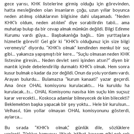
gece yarısı, KHK listelerine girmiş olduğu için görevinden,
hatta mesleğinden olan insanların çoğu, uzun yıllar boyunca
neden atılmış olduklarının bilgisine dahi ulaşamadı. “Neden
KHK’lı oldum, neden atıldım” diye sorabilirdin tabii… ama
muhatap bulup da bir cevap almak mümkün değildi. Bilgi Edinme
Kurumu vardı güya… Başbakanlığa bağlı… tüm yurttaşlara
hizmetle görevli! Gel gör ki “KHK’lı olduğunuz için size bilgi
veremeyiz” diyordu. “KHK’lı olmak” kendinden menkul bir suç
gibi… yakanıza yapışmıştı bir kere… “Suçlu olmasan neden KHK
listesine giresin… Neden devlet seni işinden atsın?” diyen bir
mantık içinde debelendirilip durmaktı KHK’lı olmak. Hem sonra
kusur bulmak o kadar da zor değildi. Onun da yolu yordamı vardı.
Arayan bulurdu… Bulamazsa “kurum kanaati” yazar geçerdi.
Ama önce OHAL komisyonu kurulacaktı… Ha kuruldu ha
kurulacak…tı… OHAL Komisyonu nasılsa kim suçlu kim suçsuz
karar verecekti… Koskoca adamlar bilmeyecek de kim bilecekti?
Beklemekten başka yapacak bir şey yoktu… Hele bir kurulsun…
Velhasıl, tüm yollar olmayan OHAL komisyonunu gösterdi,
aylarca…
Bu sırada “KHK’lı olmak,” günlük dile, sözlüklere
yerleşti. Türkiye kamuoyu, iltisak, irtibat, kayyum gibi pek çok