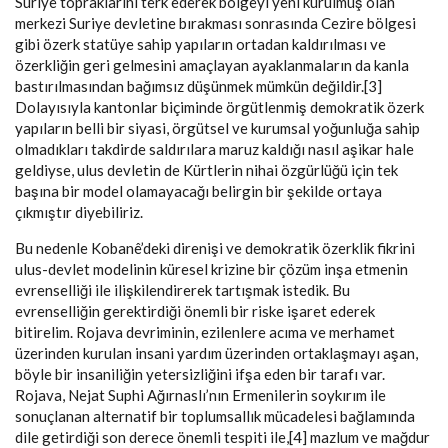
Suriye topraklarını terk ederek bölgeyi yeni kurulmuş olan
merkezi Suriye devletine bırakması sonrasında Cezire bölgesi
gibi özerk statüye sahip yapıların ortadan kaldırılması ve
özerkliğin geri gelmesini amaçlayan ayaklanmaların da kanla
bastırılmasından bağımsız düşünmek mümkün değildir.[3]
Dolayısıyla kantonlar biçiminde örgütlenmiş demokratik özerk
yapıların belli bir siyasi, örgütsel ve kurumsal yoğunluğa sahip
olmadıkları takdirde saldırılara maruz kaldığı nasıl aşikar hale
geldiyse, ulus devletin de Kürtlerin nihai özgürlüğü için tek
başına bir model olamayacağı belirgin bir şekilde ortaya
çıkmıştır diyebiliriz.
Bu nedenle Kobanê’deki direnişi ve demokratik özerklik fikrini
ulus-devlet modelinin küresel krizine bir çözüm inşa etmenin
evrenselliği ile ilişkilendirerek tartışmak istedik. Bu
evrenselliğin gerektirdiği önemli bir riske işaret ederek
bitirelim. Rojava devriminin, ezilenlere acıma ve merhamet
üzerinden kurulan insani yardım üzerinden ortaklaşmayı aşan,
böyle bir insaniliğin yetersizliğini ifşa eden bir tarafı var.
Rojava, Nejat Suphi Ağırnaslı’nın Ermenilerin soykırım ile
sonuçlanan alternatif bir toplumsallık mücadelesi bağlamında
dile getirdiği son derece önemli tespiti ile,[4] mazlum ve mağdur