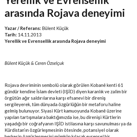
arasında Rojava deneyimi
Yazar / Referans:
Bülent Küçük
Tarih:
14.11.2013
Yerellik ve Evrensellik arasında Rojava deneyimi
Bülent Küçük & Ceren Özselçuk
Rojava devriminin sembolü olarak görülen Kobanê kenti 61
gündür kendine İslam devleti (IŞİD) diyen karanlık ve zalim bir
örgütün ağır saldırılarına karşı efsanevi bir direniş
sergileyerek, tüm dünyada özgürlüğün bir metaforu haline
gelmiş bulunuyor. Siyasi Kürt kamuoyunda Kobanê üzerine
yapılan tartışmalara baktığımızda ise, bu direnişi Kürtlerin
yaşadığı bir coğrafyanın IŞİD istilasına karşı savunulması ya da
Kürdistan’ın özgürleşmesinin ötesinde, potansiyel olarak
herkesin özgürleşmesini mümkün kılacak evrensel bir