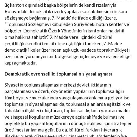
üç kanton dışındaki başka bölgelerin de kendi rızalarıyla
Rojava’daki demokratik özerk yapılara katılabilmesinin imkanı
sözleşmeye bağlanmış. 7. Madde’ de ifade edildiği üzere,
“Toplumsal Sözleşmeyi kabul eden Suriye’deki bütün kentler ve
bölgeler, Demokratik Özerk Yönetimlerin kantonlarına dahil
olma hakkına sahiptir.” 9. Madde yerel içindeki kültürel
çeşitliliğin kendini temsil etme eşitliğini tanırken, 7. Madde
demokratik ilkeler üzerinden açık uçlu–sadece toprak mülkiyeti
üzerinden yürümeyen bir bölgesel genişlemeye ve evrenselliğe
kapı açmaktadır.
Demokratik evrensellik: toplumsalın siyasallaşması
Siyasetin toplumsallaşması merkezi devlet iktidarının
parçalanması ve özerk, özyönetim yapılarının toplumsallığın
tüm boyut ve mecralarında yaygınlaşması anlamına geliyor ise
toplumsalın siyasallaşması da, toplumsal alanlarda eşitsizlik ve
tahakküm ilişkileri oluşturan, toplumsal dışlama yaratan maddi
ve simgesel koşulların müzakereye açılarak ifade bulması ve
böylelikle bu yapısal koşullarının dönüştürülmesi için stratejiler
üretilmesi anlamına gelir. Bu da, kültürel farkları hiyerarşik
ilişkiler olarak düzenleyen ırkçı, cinsiyetçi, vb. söylemlerin (ve