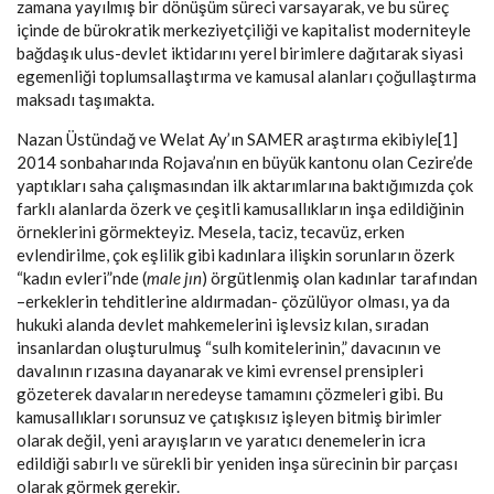
zamana yayılmış bir dönüşüm süreci varsayarak, ve bu süreç
içinde de bürokratik merkeziyetçiliği ve kapitalist moderniteyle
bağdaşık ulus-devlet iktidarını yerel birimlere dağıtarak siyasi
egemenliği toplumsallaştırma ve kamusal alanları çoğullaştırma
maksadı taşımakta.
Nazan Üstündağ ve Welat Ay’ın SAMER araştırma ekibiyle[1]
2014 sonbaharında Rojava’nın en büyük kantonu olan Cezire’de
yaptıkları saha çalışmasından ilk aktarımlarına baktığımızda çok
farklı alanlarda özerk ve çeşitli kamusallıkların inşa edildiğinin
örneklerini görmekteyiz. Mesela, taciz, tecavüz, erken
evlendirilme, çok eşlilik gibi kadınlara ilişkin sorunların özerk
“kadın evleri”nde (
male jın
) örgütlenmiş olan kadınlar tarafından
–erkeklerin tehditlerine aldırmadan- çözülüyor olması, ya da
hukuki alanda devlet mahkemelerini işlevsiz kılan, sıradan
insanlardan oluşturulmuş “sulh komitelerinin,” davacının ve
davalının rızasına dayanarak ve kimi evrensel prensipleri
gözeterek davaların neredeyse tamamını çözmeleri gibi. Bu
kamusallıkları sorunsuz ve çatışkısız işleyen bitmiş birimler
olarak değil, yeni arayışların ve yaratıcı denemelerin icra
edildiği sabırlı ve sürekli bir yeniden inşa sürecinin bir parçası
olarak görmek gerekir.