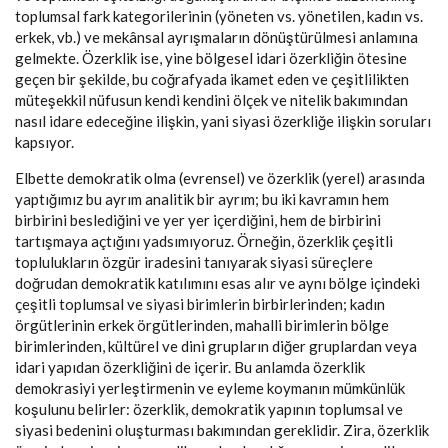
toplumsal fark kategorilerinin (yöneten vs. yönetilen, kadın vs.
erkek, vb.) ve mekânsal ayrışmaların dönüştürülmesi anlamına
gelmekte. Özerklik ise, yine bölgesel idari özerkliğin ötesine
geçen bir şekilde, bu coğrafyada ikamet eden ve çeşitlilikten
müteşekkil nüfusun kendi kendini ölçek ve nitelik bakımından
nasıl idare edeceğine ilişkin, yani siyasi özerkliğe ilişkin soruları
kapsıyor.
Elbette demokratik olma (evrensel) ve özerklik (yerel) arasında
yaptığımız bu ayrım analitik bir ayrım; bu iki kavramın hem
birbirini beslediğini ve yer yer içerdiğini, hem de birbirini
tartışmaya açtığını yadsımıyoruz. Örneğin, özerklik çeşitli
toplulukların özgür iradesini tanıyarak siyasi süreçlere
doğrudan demokratik katılımını esas alır ve aynı bölge içindeki
çeşitli toplumsal ve siyasi birimlerin birbirlerinden; kadın
örgütlerinin erkek örgütlerinden, mahalli birimlerin bölge
birimlerinden, kültürel ve dini grupların diğer gruplardan veya
idari yapıdan özerkliğini de içerir. Bu anlamda özerklik
demokrasiyi yerleştirmenin ve eyleme koymanın mümkünlük
koşulunu belirler: özerklik, demokratik yapının toplumsal ve
siyasi bedenini oluşturması bakımından gereklidir. Zira, özerklik