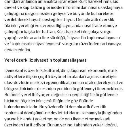
dar idari anlamda anlamakta ısrar etme Kürt hareketinin ulus
devlet ve kapitalizm gibi modern formlardan nasıl uzaklaşmaya
çalıştığına da görmezden geliyor ve bu yönde bu harekete
verilebilecek hayati desteği kısıtlıyor. Demokratik özerklik
fikrinin yerelliği ve evrenselliği aynı anda nasıl ifade etmeye
çalıştığını başka bir hattan, Kürt hareketinin çokça vurgu
yaptığı ve bir arada öne sürdüğü, “siyasetin toplumsallaşması”
ve “toplumsalın siyasileşmesi” vurguları üzerinden tartışmaya
devam edelim.
Yerel özerklik: siyasetin toplumsallaşması
Demokratik özerklik, kültürel, dini, düşünsel, ekonomik, etnik
aidiyetlere ilişkin çeşitli özyönetim alanları açmak suretiyle
ulus-devletin merkezi egemenlik alanını un ufak ederek yerel ve
bölgesel birimler üzerinden yeniden örgütlemeyi önermektedir.
Bu öneri yerel ihtiyaç ve değerlerin çeşitliliği ile örgütlenme
biçim ve ölçeklerinin çeşitliliğini de göz önünde
bulundurmaktadır. Bu yüzdendir ki demokratik özerklik
toplumsal dönüşümü, ne devlet iktidarını tamamıyla (bugünden
yarına bir anda) yok etme, ne de onu ikame etme maksadı
üzerinden tarif ediyor. Bunun yerine, tabandan yukarı doğru,