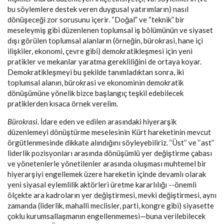
bu söylemlere destek veren duygusal yatırımların) nasıl
dönüşeceği zor sorusunu içerir. “Doğal” ve “teknik” bir
meseleymiş gibi düzenlenen toplumsal iş bölümünün ve siyaset
dışı görülen toplumsal alanların (örneğin, bürokrasi, hane içi
ilişkiler, ekonomi, çevre gibi) demokratikleşmesi için yeni
pratikler ve mekanlar yaratma gerekliliğini de ortaya koyar.
Demokratikleşmeyi bu şekilde tanımladıktan sonra, iki
toplumsal alanın, bürokrasi ve ekonominin demokratik
dönüşümüne yönelik bizce başlangıç teşkil edebilecek
pratiklerden kısaca örnek verelim.
Bürokrasi
. İdare eden ve edilen arasındaki hiyerarşik
düzenlemeyi dönüştürme meselesinin Kürt hareketinin mevcut
örgütlenmesinde dikkate alındığını söyleyebiliriz. ‘‘Üst’’ ve ‘‘ast’’
liderlik pozisyonları arasında dönüşümlü yer değiştirme çabası
ve yönetenlerle yönetilenler arasında oluşması muhtemel bir
hiyerarşiyi engellemek üzere hareketin içinde devamlı olarak
yeni siyasal eylemlilik aktörleri üretme kararlılığı --önemli
ölçekte ara kadroların yer değiştirmesi, mevki değiştirmesi, aynı
zamanda (liderlik, mahalli meclisler, parti, kongre gibi) siyasette
çoklu kurumsallaşmanın engellenmemesi—buna verilebilecek