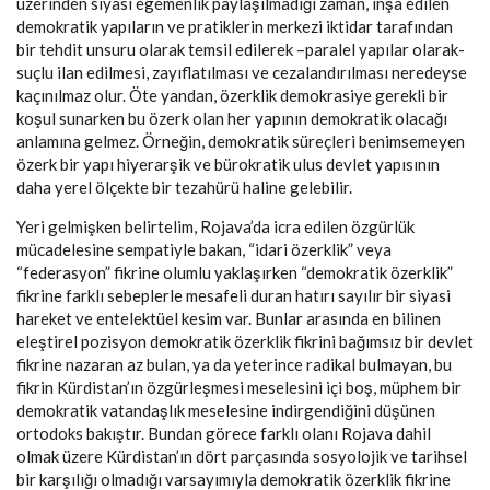
üzerinden siyasi egemenlik paylaşılmadığı zaman, inşa edilen
demokratik yapıların ve pratiklerin merkezi iktidar tarafından
bir tehdit unsuru olarak temsil edilerek –paralel yapılar olarak-
suçlu ilan edilmesi, zayıflatılması ve cezalandırılması neredeyse
kaçınılmaz olur. Öte yandan, özerklik demokrasiye gerekli bir
koşul sunarken bu özerk olan her yapının demokratik olacağı
anlamına gelmez. Örneğin, demokratik süreçleri benimsemeyen
özerk bir yapı hiyerarşik ve bürokratik ulus devlet yapısının
daha yerel ölçekte bir tezahürü haline gelebilir.
Yeri gelmişken belirtelim, Rojava’da icra edilen özgürlük
mücadelesine sempatiyle bakan, “idari özerklik” veya
“federasyon” fikrine olumlu yaklaşırken “demokratik özerklik”
fikrine farklı sebeplerle mesafeli duran hatırı sayılır bir siyasi
hareket ve entelektüel kesim var. Bunlar arasında en bilinen
eleştirel pozisyon demokratik özerklik fikrini bağımsız bir devlet
fikrine nazaran az bulan, ya da yeterince radikal bulmayan, bu
fikrin Kürdistan’ın özgürleşmesi meselesini içi boş, müphem bir
demokratik vatandaşlık meselesine indirgendiğini düşünen
ortodoks bakıştır. Bundan görece farklı olanı Rojava dahil
olmak üzere Kürdistan’ın dört parçasında sosyolojik ve tarihsel
bir karşılığı olmadığı varsayımıyla demokratik özerklik fikrine