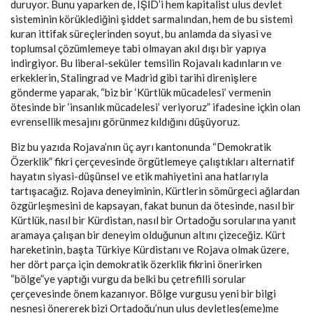
duruyor. Bunu yaparken de, IŞİD’i hem kapitalist ulus devlet
sisteminin körüklediğini şiddet sarmalından, hem de bu sistemi
kuran ittifak süreçlerinden soyut, bu anlamda da siyasi ve
toplumsal çözümlemeye tabi olmayan akıl dışı bir yapıya
indirgiyor. Bu liberal-seküler temsilin Rojavalı kadınların ve
erkeklerin, Stalingrad ve Madrid gibi tarihi direnişlere
gönderme yaparak, “biz bir ‘Kürtlük mücadelesi’ vermenin
ötesinde bir ‘insanlık mücadelesi’ veriyoruz” ifadesine içkin olan
evrensellik mesajını görünmez kıldığını düşüyoruz.
Biz bu yazıda Rojava’nın üç ayrı kantonunda “Demokratik
Özerklik” fikri çerçevesinde örgütlemeye çalıştıkları alternatif
hayatın siyasi-düşünsel ve etik mahiyetini ana hatlarıyla
tartışacağız. Rojava deneyiminin, Kürtlerin sömürgeci ağlardan
özgürleşmesini de kapsayan, fakat bunun da ötesinde, nasıl bir
Kürtlük, nasıl bir Kürdistan, nasıl bir Ortadoğu sorularına yanıt
aramaya çalışan bir deneyim olduğunun altını çizeceğiz. Kürt
hareketinin, başta Türkiye Kürdistanı ve Rojava olmak üzere,
her dört parça için demokratik özerklik fikrini önerirken
“bölge”ye yaptığı vurgu da belki bu çetrefilli sorular
çerçevesinde önem kazanıyor. Bölge vurgusu yeni bir bilgi
nesnesi önererek bizi Ortadoğu’nun ulus devletleş(eme)me