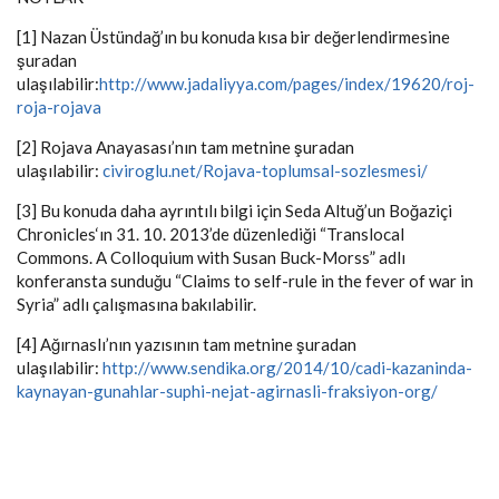
[1] Nazan Üstündağ’ın bu konuda kısa bir değerlendirmesine
şuradan
ulaşılabilir:
http://www.jadaliyya.com/pages/index/19620/roj-
roja-rojava
[2] Rojava Anayasası’nın tam metnine şuradan
ulaşılabilir:
civiroglu.net/Rojava-toplumsal-sozlesmesi/
[3] Bu konuda daha ayrıntılı bilgi için Seda Altuğ’un Boğaziçi
Chronicles‘ın 31. 10. 2013’de düzenlediği “Translocal
Commons. A Colloquium with Susan Buck-Morss” adlı
konferansta sunduğu “Claims to self-rule in the fever of war in
Syria” adlı çalışmasına bakılabilir.
[4] Ağırnaslı’nın yazısının tam metnine şuradan
ulaşılabilir:
http://www.sendika.org/2014/10/cadi-kazaninda-
kaynayan-gunahlar-suphi-nejat-agirnasli-fraksiyon-org/