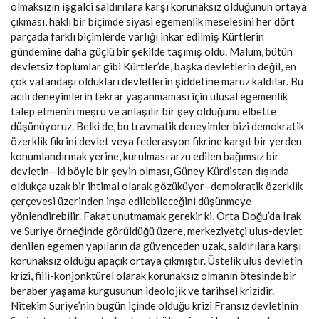
olmaksızın işgalci saldırılara karşı korunaksız olduğunun ortaya
çıkması, haklı bir biçimde siyasi egemenlik meselesini her dört
parçada farklı biçimlerde varlığı inkar edilmiş Kürtlerin
gündemine daha güçlü bir şekilde taşımış oldu. Malum, bütün
devletsiz toplumlar gibi Kürtler’de, başka devletlerin değil, en
çok vatandaşı oldukları devletlerin şiddetine maruz kaldılar. Bu
acılı deneyimlerin tekrar yaşanmaması için ulusal egemenlik
talep etmenin meşru ve anlaşılır bir şey olduğunu elbette
düşünüyoruz. Belki de, bu travmatik deneyimler bizi demokratik
özerklik fikrini devlet veya federasyon fikrine karşıt bir yerden
konumlandırmak yerine, kurulması arzu edilen bağımsız bir
devletin—ki böyle bir şeyin olması, Güney Kürdistan dışında
oldukça uzak bir ihtimal olarak gözüküyor- demokratik özerklik
çerçevesi üzerinden inşa edilebileceğini düşünmeye
yönlendirebilir. Fakat unutmamak gerekir ki, Orta Doğu’da Irak
ve Suriye örneğinde görüldüğü üzere, merkeziyetçi ulus-devlet
denilen egemen yapıların da güvenceden uzak, saldırılara karşı
korunaksız olduğu apaçık ortaya çıkmıştır. Üstelik ulus devletin
krizi, fiili-konjonktürel olarak korunaksız olmanın ötesinde bir
beraber yaşama kurgusunun ideolojik ve tarihsel krizidir.
Nitekim Suriye’nin bugün içinde olduğu krizi Fransız devletinin