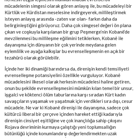
mücadelenin simgesi olarak gören anlayış ile, bu mücadeleyi bir
Kürtlük ve Kürdistan meselesine indirgeyerek, millileştirmek
isteyen anlayış arasında -zaten var olan- farkın daha da
belirginleştiğini görüyoruz. Daha çok simgesel değeri ön plana
çıkan ve coşkuyla karşılanan bir grup Peşmerge’nin Kobanê’de
mevzilenmesi bu millileşme eğilimini tetiklerken, Kobanê ile
dayanışma için dünyanın bir çok yerinde meydana gelen
eylemlilik ve ayağa kalkışlar bu evrenselleşmenin en açık bir
tezahürü olarak görülebilir.
İçinde her iki dinamiği barındırsa da, direnişin kendi temsiliyeti
evrenselleşme potansiyelini özellikle vurguluyor. Kobanê
mücadelesini ilkesel olarak herkesin mücadelesi haline getiren,
onun bu şekilde evrenselleşmesini mümkün kılan temel bir unsur,
işgalci ve köktenci ölüm taburlarına karşı sıradan Kürt kadın
savaşçıların yaşamak ve yaşatmak için verdikleri sıra dışı, cesur
mücadele. Ne var ki Kobanê direnişi ile dayanışma, sadece çok
kültürcü liberal bir çerçeve içinden hareket ettiği kadarıyla
direnişin cinsiyet eşitliğine ve çok inançlılığa sahip çıkışını
Rojava devriminin kurmaya çalıştığı yeni toplumsallığın
bütünlüğü içinde konumlandırıp değerlendirmekten uzak