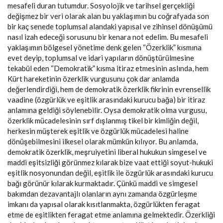
mesafeli duran tutumdur. Sosyolojik ve tarihsel gerçekliği
değişmez bir veri olarak alan bu yaklaşımın bu coğrafyada son
bir kaç senede toplumsal alandaki yapısal ve zihinsel dönüşümü
nasıl izah edeceği sorusunu bir kenara not edelim. Bu mesafeli
yaklaşımın bölgesel yönetime denk gelen “Özerklik” kısmına
evet deyip, toplumsal ve idari yapıların dönüştürülmesine
tekabül eden “Demokratik” kısma itiraz etmesinin aslında, hem
Kürt hareketinin özerklik vurgusunu çok dar anlamda
değerlendirdiği, hem de demokratik özerklik fikrinin evrensellik
vaadine (özgürlük ve eşitlik arasındaki kurucu bağa) bir itiraz
anlamına geldiği söylenebilir. Oysa demokratik olma vurgusu,
özerklik mücadelesinin sırf dışlanmış tikel bir kimliğin değil,
herkesin müşterek eşitlik ve özgürlük mücadelesi haline
dönüşebilmesini ilkesel olarak mümkün kılıyor. Bu anlamda,
demokratik özerklik, meşruiyetini liberal hukukun simgesel ve
maddi eşitsizliği görünmez kılarak bize vaat ettiği soyut-hukuki
eşitlik nosyonundan değil, eşitlik ile özgürlük arasındaki kurucu
bağı görünür kılarak kurmaktadır. Çünkü maddi ve simgesel
bakımdan dezavantajlı olanların aynı zamanda özgürleşme
imkanı da yapısal olarak kısıtlanmakta, özgürlükten feragat
etme de eşitlikten feragat etme anlamına gelmektedir. Özerkliği