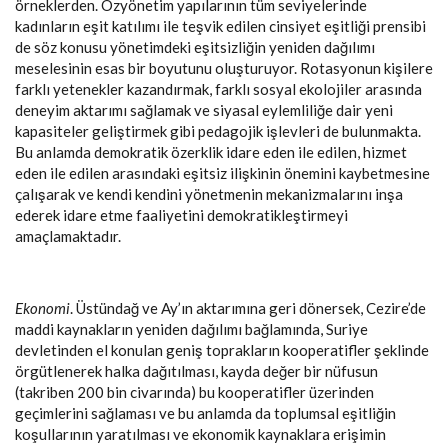
örneklerden. Özyönetim yapılarının tüm seviyelerinde
kadınların eşit katılımı ile teşvik edilen cinsiyet eşitliği prensibi
de söz konusu yönetimdeki eşitsizliğin yeniden dağılımı
meselesinin esas bir boyutunu oluşturuyor. Rotasyonun kişilere
farklı yetenekler kazandırmak, farklı sosyal ekolojiler arasında
deneyim aktarımı sağlamak ve siyasal eylemliliğe dair yeni
kapasiteler geliştirmek gibi pedagojik işlevleri de bulunmakta.
Bu anlamda demokratik özerklik idare eden ile edilen, hizmet
eden ile edilen arasındaki eşitsiz ilişkinin önemini kaybetmesine
çalışarak ve kendi kendini yönetmenin mekanizmalarını inşa
ederek idare etme faaliyetini demokratikleştirmeyi
amaçlamaktadır.
Ekonomi
. Üstündağ ve Ay’ın aktarımına geri dönersek, Cezire’de
maddi kaynakların yeniden dağılımı bağlamında, Suriye
devletinden el konulan geniş toprakların kooperatifler şeklinde
örgütlenerek halka dağıtılması, kayda değer bir nüfusun
(takriben 200 bin civarında) bu kooperatifler üzerinden
geçimlerini sağlaması ve bu anlamda da toplumsal eşitliğin
koşullarının yaratılması ve ekonomik kaynaklara erişimin