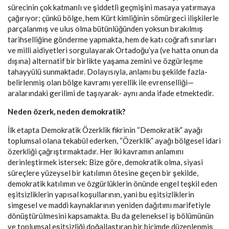
sürecinin çok katmanlı ve şiddetli geçmişini masaya yatırmaya
çağırıyor; çünkü bölge, hem Kürt kimliğinin sömürgeci ilişkilerle
parçalanmış ve ulus olma bütünlüğünden yoksun bırakılmış
tarihselliğine gönderme yapmakta, hem de katı coğrafi sınırları
ve milli aidiyetleri sorgulayarak Ortadoğu’ya (ve hatta onun da
dışına) alternatif bir birlikte yaşama zemini ve özgürleşme
tahayyülü sunmaktadır. Dolayısıyla, anlamı bu şekilde fazla-
belirlenmiş olan bölge kavramı yerellik ile evrenselliği—
aralarındaki gerilimi de taşıyarak- aynı anda ifade etmektedir.
Neden özerk, neden demokratik?
İlk etapta Demokratik Özerklik fikrinin “Demokratik” ayağı
toplumsal olana tekabül ederken, “Özerklik” ayağı bölgesel idari
özerkliği çağrıştırmaktadır. Her iki kavramın anlamını
derinleştirmek istersek: Bize göre, demokratik olma, siyasi
süreçlere yüzeysel bir katılımın ötesine geçen bir şekilde,
demokratik katılımın ve özgürlüklerin önünde engel teşkil eden
eşitsizliklerin yapısal koşullarının, yani bu eşitsizliklerin
simgesel ve maddi kaynaklarının yeniden dağıtımı marifetiyle
dönüştürülmesini kapsamakta. Bu da geleneksel iş bölümünün
ve toplumsal eşitsizliği doğallaştıran bir biçimde düzenlenmiş