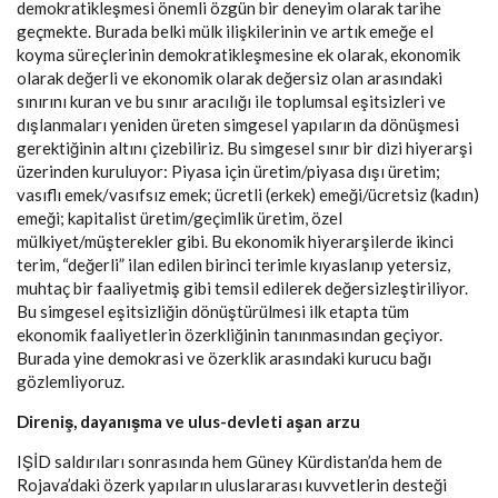
demokratikleşmesi önemli özgün bir deneyim olarak tarihe
geçmekte. Burada belki mülk ilişkilerinin ve artık emeğe el
koyma süreçlerinin demokratikleşmesine ek olarak, ekonomik
olarak değerli ve ekonomik olarak değersiz olan arasındaki
sınırını kuran ve bu sınır aracılığı ile toplumsal eşitsizleri ve
dışlanmaları yeniden üreten simgesel yapıların da dönüşmesi
gerektiğinin altını çizebiliriz. Bu simgesel sınır bir dizi hiyerarşi
üzerinden kuruluyor: Piyasa için üretim/piyasa dışı üretim;
vasıflı emek/vasıfsız emek; ücretli (erkek) emeği/ücretsiz (kadın)
emeği; kapitalist üretim/geçimlik üretim, özel
mülkiyet/müşterekler gibi. Bu ekonomik hiyerarşilerde ikinci
terim, “değerli” ilan edilen birinci terimle kıyaslanıp yetersiz,
muhtaç bir faaliyetmiş gibi temsil edilerek değersizleştiriliyor.
Bu simgesel eşitsizliğin dönüştürülmesi ilk etapta tüm
ekonomik faaliyetlerin özerkliğinin tanınmasından geçiyor.
Burada yine demokrasi ve özerklik arasındaki kurucu bağı
gözlemliyoruz.
Direniş, dayanışma ve ulus-devleti aşan arzu
IŞİD saldırıları sonrasında hem Güney Kürdistan’da hem de
Rojava’daki özerk yapıların uluslararası kuvvetlerin desteği