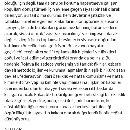
olduğu için değil, tam da onu bu konuma hapsetmeye çalışan
koşulları dönüştürmek için eyleme geçen siyasi bir fail olarak
direniyor. Bu fail olma durumu, hem devletin eşitsizlik ve
tahakküm üreten egemenlik alanlarını dönüştürme arzusunu
içeriyor, hem de bu alanları görünmez kılınmış bütün seslere
açarak, siyasi olarak “vasıfsızlaştırılmış” ve simgesel olarak
değersizleştirilmiş toplumsal kesimlerin siyasete doğrudan
katılımını öncelikli hale getiriyor. Bu arzunun hayata
geçirilebileceği alternatif toplumsallık biçimleri ve ilişkileri
çoğul ve icat edilmeyi gerektirdiği oranda da belirsiz. Bu
nedenle Rojava ile sadece yerleşmiş ve tanıdık fikirler, ezbere
dayalı metodolojiler ve kurumsallaşmalar (birleşik bir Kürdistan
devleti, federasyon, idari özerklik ve hatta komünizm) ve hatta
kiminle ittifak yapılıp kiminle yapılmamasına ilişkin ön kabuller
üzerinden kurulan (muhayyel) siyasi ve askeri ittifaklar da
kırılgan olacak. Fakat biz bu kırılganlığı ve belirsizliği bir eksiklik
olarak görmek yerine, bunu, riski de içinde barındıran, her
müstakil kimliğin kendi sınırını aşarak herkesleşebileceği
özgürlükçü bir siyasetin imkanı olarak değerlendirilebileceğini
düşünüyoruz.
NOTLAR