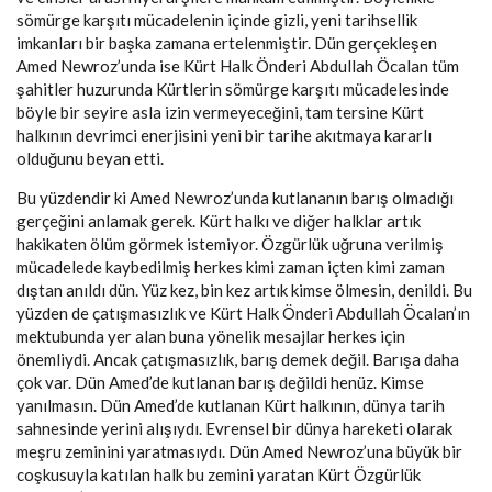
sömürge karşıtı mücadelenin içinde gizli, yeni tarihsellik
imkanları bir başka zamana ertelenmiştir. Dün gerçekleşen
Amed Newroz’unda ise Kürt Halk Önderi Abdullah Öcalan tüm
şahitler huzurunda Kürtlerin sömürge karşıtı mücadelesinde
böyle bir seyire asla izin vermeyeceğini, tam tersine Kürt
halkının devrimci enerjisini yeni bir tarihe akıtmaya kararlı
olduğunu beyan etti.
Bu yüzdendir ki Amed Newroz’unda kutlananın barış olmadığı
gerçeğini anlamak gerek. Kürt halkı ve diğer halklar artık
hakikaten ölüm görmek istemiyor. Özgürlük uğruna verilmiş
mücadelede kaybedilmiş herkes kimi zaman içten kimi zaman
dıştan anıldı dün. Yüz kez, bin kez artık kimse ölmesin, denildi. Bu
yüzden de çatışmasızlık ve Kürt Halk Önderi Abdullah Öcalan’ın
mektubunda yer alan buna yönelik mesajlar herkes için
önemliydi. Ancak çatışmasızlık, barış demek değil. Barışa daha
çok var. Dün Amed’de kutlanan barış değildi henüz. Kimse
yanılmasın. Dün Amed’de kutlanan Kürt halkının, dünya tarih
sahnesinde yerini alışıydı. Evrensel bir dünya hareketi olarak
meşru zeminini yaratmasıydı. Dün Amed Newroz’una büyük bir
coşkusuyla katılan halk bu zemini yaratan Kürt Özgürlük