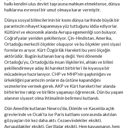
halkı kendini ulus devlet taşrasına mahkum etmektense, dünya
halklarına evrensel bir umut olmaya karar vermiştir.
Dünya sosyal bilimcilerinin bir kısmı dünya tarihinde büyük bir
parantezin nihayet kapanmaya yüz tuttuğunu iddia ediyorlar.
Kültürel ve ekonomik alanda Avrupa egemenliği son buluyor.
Coğrafyalar yeniden şekilleniyor. Çin-Hindistan, Amerika,
Ortadoğu merkezli ölçekler oluşuyor ve bu ölçekler yeni siyasi
formlarını arıyor. Kürt Özgürlük Hareketi bu yeni ölçeğin
aktörüdür. Bugün kutlanan barış değil. Yeni dönemde
Ortadoğu’yu, Ortadoğu’da insan ilişkilerini, ahlakı ve bilimi
şekillendirmeye aday iki hareket birbirleri ile kıyasıya bir
mücadeleye hazırlanıyor. CHP ve MHP’nin şaşkınlığını ve
ürkekliğini parantezin onların da üstüne kapandığını
sezmelerine vermek gerek. AKP ve Kürt hareketi her alanda
birbirlerine rakip ve birlikte yaşamayı öğrenecek. Dün bu yaşam
alanının siyaset olma ihtimalinin belirmesi kutlandı.
Dün Amed’de kutlanan Newroz’da, Ekim’de ve Kasım’da açlık
grevlerinde ve Ocak’ta ise Paris katliamı sonrasında akıtılan
gözyaşları bir kez daha aktı. Cezaevindekiler eksikti.
Avrupa’dakiler eksikti. Gerillalar eksikti. Hem kavuşmanın, hem