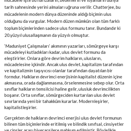
mücadele işte bu hafızaların, bedenlerin ve isyanların dünya
tarih sahnesinde yerini almaları uğruna verilir. Chatterjee, bu
mücadelenin modern dünya düzeninde aldığı biçimin ulus
olduğunu da vurgular. Modern düzen mümkün olan tüm farklı
toplum biçimlerinden sadece ulus formunu tanır. Bundandır ki
20.yüzyıl ulusallaşmanın da yüzyılı olmuştur.
‘Maduniyet Çalışmaları’ akımının yazarları, sömürgeye karşı
mücadeleyi kutladıkları kadar, ulus devlet formunu da
eleştirirler. Onlara göre devrim halkların, ulusların,
mücadelesine içkindir. Ancak ulus devlet, kapitalizm tarafından
ve kapitalizmin taşıyıcısı olanlar tarafından dayatılan bir
formdur. Halkların devrimci enerjisinin kapitalist düzenin içine
akmasına, orada dağlanmasına, örselenmesine sebep olur. Orta
sınıflar halkların temsilcisi haline gelir, ulusluk devrimcilikten
boşanır. Orta sınıflar, sömürgeciden kurtarılan ulus devlet
sınırlarında yeni bir tahakküm kurarlar. Modernleşirler,
kapitalistleşirler.
Gerçekten de halkların devrimci enerjisi ulus devlet formunun
bilinen tüm biçimlerinde eritilmiş ve bilindik sınıfsal, cinsiyetler
ve cinsler arası hiyerarşilere mahkum edilmiştir. Böylelikle