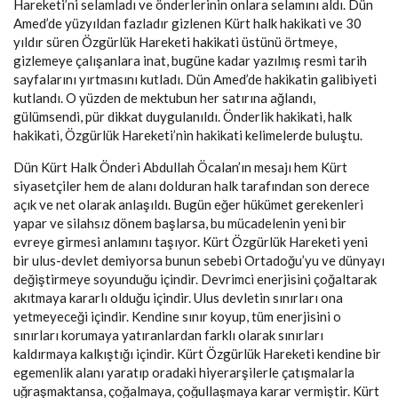
Hareketi’ni selamladı ve önderlerinin onlara selamını aldı. Dün
Amed’de yüzyıldan fazladır gizlenen Kürt halk hakikati ve 30
yıldır süren Özgürlük Hareketi hakikati üstünü örtmeye,
gizlemeye çalışanlara inat, bugüne kadar yazılmış resmi tarih
sayfalarını yırtmasını kutladı. Dün Amed’de hakikatin galibiyeti
kutlandı. O yüzden de mektubun her satırına ağlandı,
gülümsendi, pür dikkat duygulanıldı. Önderlik hakikati, halk
hakikati, Özgürlük Hareketi’nin hakikati kelimelerde buluştu.
Dün Kürt Halk Önderi Abdullah Öcalan’ın mesajı hem Kürt
siyasetçiler hem de alanı dolduran halk tarafından son derece
açık ve net olarak anlaşıldı. Bugün eğer hükümet gerekenleri
yapar ve silahsız dönem başlarsa, bu mücadelenin yeni bir
evreye girmesi anlamını taşıyor. Kürt Özgürlük Hareketi yeni
bir ulus-devlet demiyorsa bunun sebebi Ortadoğu’yu ve dünyayı
değiştirmeye soyunduğu içindir. Devrimci enerjisini çoğaltarak
akıtmaya kararlı olduğu içindir. Ulus devletin sınırları ona
yetmeyeceği içindir. Kendine sınır koyup, tüm enerjisini o
sınırları korumaya yatıranlardan farklı olarak sınırları
kaldırmaya kalkıştığı içindir. Kürt Özgürlük Hareketi kendine bir
egemenlik alanı yaratıp oradaki hiyerarşilerle çatışmalarla
uğraşmaktansa, çoğalmaya, çoğullaşmaya karar vermiştir. Kürt