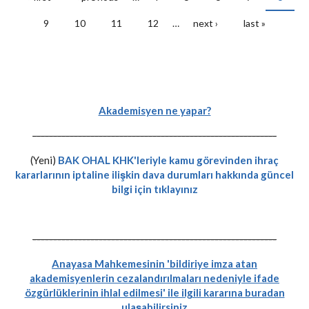
Pages
9
10
11
12
…
next ›
last »
Akademisyen ne yapar?
-----------------------------------------------------------
(Yeni)
BAK OHAL KHK'leriyle kamu görevinden ihraç
kararlarının iptaline ilişkin dava durumları hakkında güncel
bilgi için tıklayınız
-----------------------------------------------------------
Anayasa Mahkemesinin 'bildiriye imza atan
akademisyenlerin cezalandırılmaları nedeniyle ifade
özgürlüklerinin ihlal edilmesi' ile ilgili kararına buradan
ulaşabilirsiniz