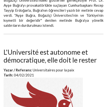
Boğaziçi Üniversitesi'ndeki gösteriler gerekçesiyle Prof. Dr.
Ayşe Buğra'yı provakatörlükle suçlayan Cumhurbaşkanı Recep
Tayyip Erdoğan'a, Buğra'nın öğrencileri yazılı bir metinle cevap
verdi. "Ayşe Buğra, Boğaziçi Üniversitesi’nin ve Türkiye’nin
kıymetli bir değeridir" denilen metinde Buğra'ya yönelik
saldırıların durdurulması istendi.
L'Université est autonome et
démocratique, elle doit le rester
Yazar / Referans:
Universitaires pour la paix
Tarih:
04/02/2021