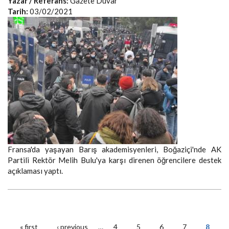
Yazar / Referans:
Gazete Duvar
Tarih:
03/02/2021
Fransa'da yaşayan Barış akademisyenleri, Boğaziçi'nde AK
Partili Rektör Melih Bulu'ya karşı direnen öğrencilere destek
açıklaması yaptı.
« first
‹ previous
…
4
5
6
7
8