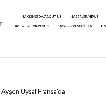
HAKKIMIZDA/ABOUT US
HABERLER/NEWS
r
RAPORLAR/REPORTS
DAVALAR/LAWSUITS
DA
r. Ayşen Uysal Fransa’da