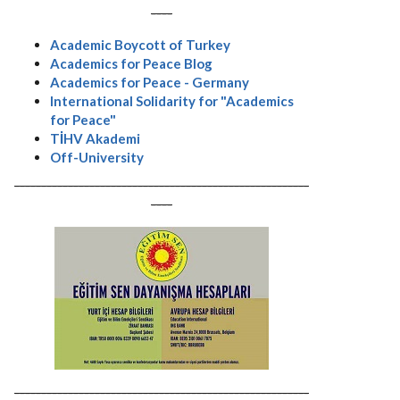
----
Academic Boycott of Turkey
Academics for Peace Blog
Academics for Peace - Germany
International Solidarity for "Academics
for Peace"
TİHV Akademi
Off-University
-------------------------------------------------------
----
-------------------------------------------------------