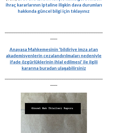
ihraç kararlarının iptaline ilişkin dava durumları
hakkında güncel bilgi için tıklayınız
-------------------------------------------------------
----
Anayasa Mahkemesinin 'bildiriye imza atan
akademisyenlerin cezalandırılmaları nedeniyle
ifade özgürlüklerinin ihlal edilmesi' ile ilgili
kararına buradan ulaşabilirsiniz
-------------------------------------------------------
----